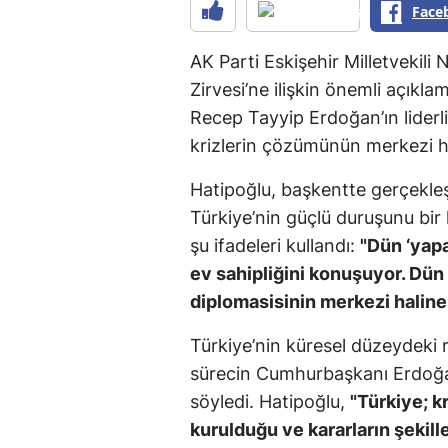
Face
AK Parti Eskişehir Milletvekil
Zirvesi’ne ilişkin önemli açık
Recep Tayyip Erdoğan’ın liderl
krizlerin çözümünün merkezi ha
Hatipoğlu, başkentte gerçekleş
Türkiye’nin güçlü duruşunu bir 
şu ifadeleri kullandı:
"Dün ‘yap
ev sahipliğini konuşuyor. Dün ‘
diplomasisinin merkezi haline 
Türkiye’nin küresel düzeydeki r
sürecin Cumhurbaşkanı Erdoğan
söyledi. Hatipoğlu,
"Türkiye; 
kurulduğu ve kararların şekill