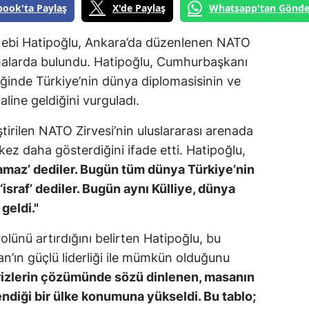
book'ta Paylaş
X'de Paylaş
Whatsapp'tan Gönde
i Nebi Hatipoğlu, Ankara’da düzenlenen NATO
lamalarda bulundu. Hatipoğlu, Cumhurbaşkanı
iğinde Türkiye’nin dünya diplomasisinin ve
line geldiğini vurguladı.
tirilen NATO Zirvesi’nin uluslararası arenada
kez daha gösterdiğini ifade etti. Hatipoğlu,
amaz’ dediler. Bugün tüm dünya Türkiye’nin
israf’ dediler. Bugün aynı Külliye, dünya
geldi."
olünü artırdığını belirten Hatipoğlu, bu
’ın güçlü liderliği ile mümkün olduğunu
krizlerin çözümünde sözü dinlenen, masanın
endiği bir ülke konumuna yükseldi. Bu tablo;