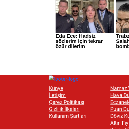
Künye
Namaz V
İletişim
Hava D
Çerez Politikası
Eczanel
Gizlilik İlkeleri
Puan D
Kullanım Şartları
Döviz Ku
Altın Fiy