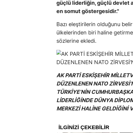
güçlü liderliğin, güçlü devle
en somut göstergesidir."
Bazı eleştirilerin olduğunu bel
ülkelerinden biri haline getir
sözlerine ekledi.
AK PARTİ ESKİŞEHİR MİLLETV
DÜZENLENEN NATO ZİRVESİ’N
TÜRKİYE’NİN CUMHURBAŞKA
LİDERLİĞİNDE DÜNYA DİPLO
MERKEZİ HALİNE GELDİĞİNİ 