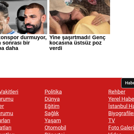
akitleri
Politika
Rehber
urumu
Dünya
Yerel Habe
er
Eğitim
İstanbul H
urumu
Sağlık
Biyografile
rları
Yaşam
TV
atları
Otomobil
Foto Galeri