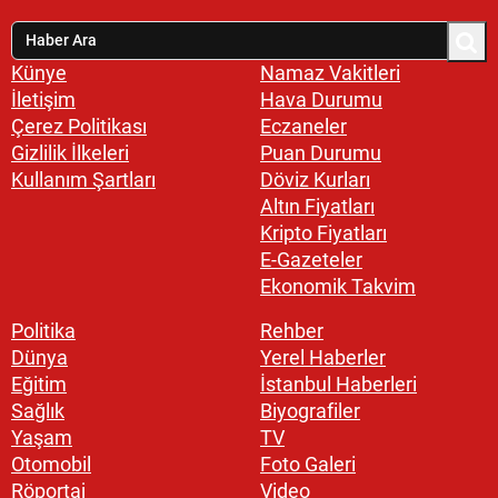
Künye
Namaz Vakitleri
İletişim
Hava Durumu
Çerez Politikası
Eczaneler
Gizlilik İlkeleri
Puan Durumu
Kullanım Şartları
Döviz Kurları
Altın Fiyatları
Kripto Fiyatları
E-Gazeteler
Ekonomik Takvim
Politika
Rehber
Dünya
Yerel Haberler
Eğitim
İstanbul Haberleri
Sağlık
Biyografiler
Yaşam
TV
Otomobil
Foto Galeri
Röportaj
Video