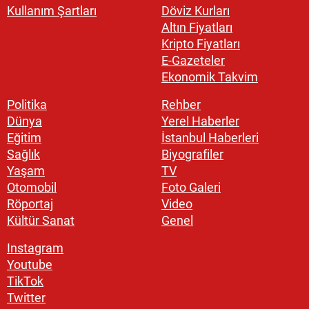
Kullanım Şartları
Döviz Kurları
Altın Fiyatları
Kripto Fiyatları
E-Gazeteler
Ekonomik Takvim
Politika
Rehber
Dünya
Yerel Haberler
Eğitim
İstanbul Haberleri
Sağlık
Biyografiler
Yaşam
TV
Otomobil
Foto Galeri
Röportaj
Video
Kültür Sanat
Genel
Instagram
Youtube
TikTok
Twitter