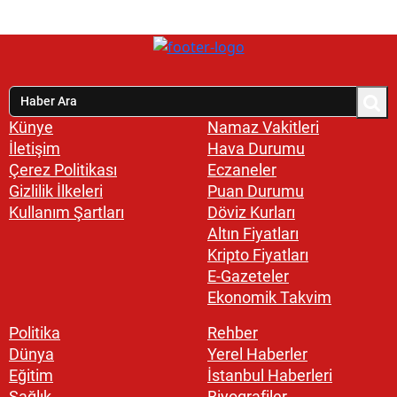
Künye
Namaz Vakitleri
İletişim
Hava Durumu
Çerez Politikası
Eczaneler
Gizlilik İlkeleri
Puan Durumu
Kullanım Şartları
Döviz Kurları
Altın Fiyatları
Kripto Fiyatları
E-Gazeteler
Ekonomik Takvim
Politika
Rehber
Dünya
Yerel Haberler
Eğitim
İstanbul Haberleri
Sağlık
Biyografiler