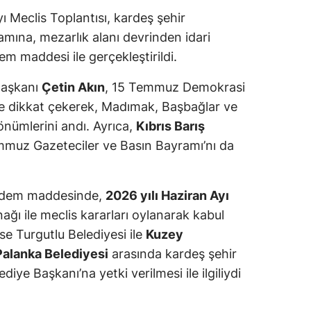
 Meclis Toplantısı, kardeş şehir
mına, mezarlık alanı devrinden idari
m maddesi ile gerçekleştirildi.
Başkanı
Çetin Akın
, 15 Temmuz Demokrasi
ne dikkat çekerek, Madımak, Başbağlar ve
dönümlerini andı. Ayrıca,
Kıbrıs Barış
muz Gazeteciler ve Basın Bayramı’nı da
gündem maddesinde,
2026 yılı Haziran Ayı
ağı ile meclis kararları oylanarak kabul
se Turgutlu Belediyesi ile
Kuzey
Palanka Belediyesi
arasında kardeş şehir
iye Başkanı’na yetki verilmesi ile ilgiliydi