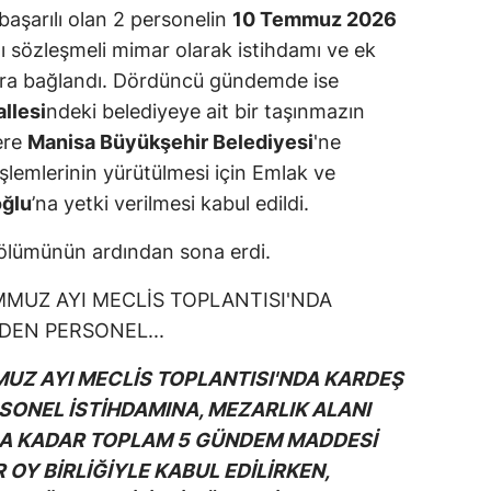
şarılı olan 2 personelin
10 Temmuz 2026
ı sözleşmeli mimar olarak istihdamı ve ek
ra bağlandı. Dördüncü gündemde ise
allesi
ndeki belediyeye ait bir taşınmazın
ere
Manisa Büyükşehir Belediyesi
'ne
şlemlerinin yürütülmesi için Emlak ve
ğlu
’na yetki verilmesi kabul edildi.
bölümünün ardından sona erdi.
UZ AYI MECLİS TOPLANTISI'NDA KARDEŞ
ONEL İSTİHDAMINA, MEZARLIK ALANI
RA KADAR TOPLAM 5 GÜNDEM MADDESİ
OY BİRLİĞİYLE KABUL EDİLİRKEN,