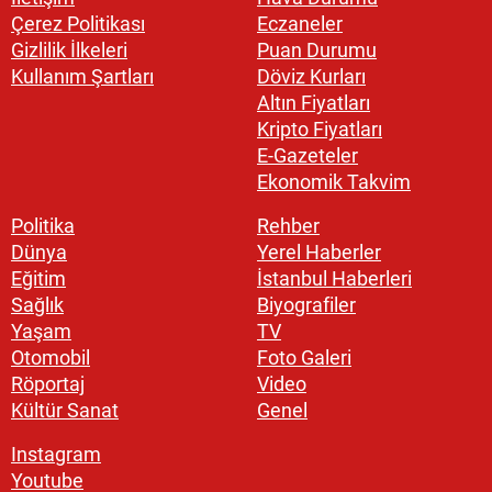
Çerez Politikası
Eczaneler
Gizlilik İlkeleri
Puan Durumu
Kullanım Şartları
Döviz Kurları
Altın Fiyatları
Kripto Fiyatları
E-Gazeteler
Ekonomik Takvim
Politika
Rehber
Dünya
Yerel Haberler
Eğitim
İstanbul Haberleri
Sağlık
Biyografiler
Yaşam
TV
Otomobil
Foto Galeri
Röportaj
Video
Kültür Sanat
Genel
Instagram
Youtube