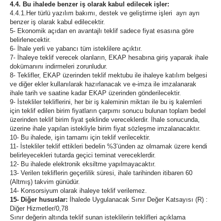
4.4. Bu ihalede benzer iş olarak kabul edilecek işler:
4.4.1.Her türlü yazılım bakımı, destek ve geliştirme işleri ayrı ayrı
benzer iş olarak kabul edilecektir.
5- Ekonomik açıdan en avantajlı teklif sadece fiyat esasına göre
belirlenecektir.
6- İhale yerli ve yabancı tüm isteklilere açıktır.
7- İhaleye teklif verecek olanların, EKAP hesabına giriş yaparak ihale
dokümanını indirmeleri zorunludur.
8- Teklifler, EKAP üzerinden teklif mektubu ile ihaleye katılım belgesi
ve diğer ekler kullanılarak hazırlanacak ve e-imza ile imzalanarak
ihale tarih ve saatine kadar EKAP üzerinden gönderilecektir.
9- İstekliler tekliflerini, her bir iş kaleminin miktarı ile bu iş kalemleri
için teklif edilen birim fiyatların çarpımı sonucu bulunan toplam bedel
üzerinden teklif birim fiyat şeklinde vereceklerdir. İhale sonucunda,
üzerine ihale yapılan istekliyle birim fiyat sözleşme imzalanacaktır.
10- Bu ihalede, işin tamamı için teklif verilecektir.
11- İstekliler teklif ettikleri bedelin %3’ünden az olmamak üzere kendi
belirleyecekleri tutarda geçici teminat vereceklerdir.
12- Bu ihalede elektronik eksiltme yapılmayacaktır.
13- Verilen tekliflerin geçerlilik süresi, ihale tarihinden itibaren 60
(Altmış) takvim günüdür.
14- Konsorsiyum olarak ihaleye teklif verilemez.
15- Diğer hususlar:
İhalede Uygulanacak Sınır Değer Katsayısı (R) :
Diğer Hizmetler/0,78
Sınır değerin altında teklif sunan isteklilerin teklifleri açıklama