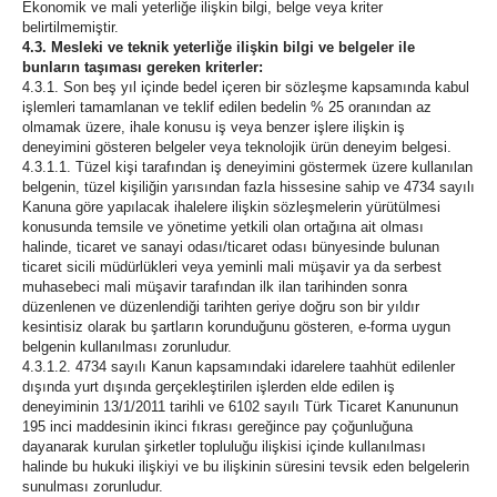
Ekonomik ve mali yeterliğe ilişkin bilgi, belge veya kriter
belirtilmemiştir.
4.3. Mesleki ve teknik yeterliğe ilişkin bilgi ve belgeler ile
bunların taşıması gereken kriterler:
4.3.1. Son beş yıl içinde bedel içeren bir sözleşme kapsamında kabul
işlemleri tamamlanan ve teklif edilen bedelin % 25 oranından az
olmamak üzere, ihale konusu iş veya benzer işlere ilişkin iş
deneyimini gösteren belgeler veya teknolojik ürün deneyim belgesi.
4.3.1.1. Tüzel kişi tarafından iş deneyimini göstermek üzere kullanılan
belgenin, tüzel kişiliğin yarısından fazla hissesine sahip ve 4734 sayılı
Kanuna göre yapılacak ihalelere ilişkin sözleşmelerin yürütülmesi
konusunda temsile ve yönetime yetkili olan ortağına ait olması
halinde, ticaret ve sanayi odası/ticaret odası bünyesinde bulunan
ticaret sicili müdürlükleri veya yeminli mali müşavir ya da serbest
muhasebeci mali müşavir tarafından ilk ilan tarihinden sonra
düzenlenen ve düzenlendiği tarihten geriye doğru son bir yıldır
kesintisiz olarak bu şartların korunduğunu gösteren, e-forma uygun
belgenin kullanılması zorunludur.
4.3.1.2. 4734 sayılı Kanun kapsamındaki idarelere taahhüt edilenler
dışında yurt dışında gerçekleştirilen işlerden elde edilen iş
deneyiminin 13/1/2011 tarihli ve 6102 sayılı Türk Ticaret Kanununun
195 inci maddesinin ikinci fıkrası gereğince pay çoğunluğuna
dayanarak kurulan şirketler topluluğu ilişkisi içinde kullanılması
halinde bu hukuki ilişkiyi ve bu ilişkinin süresini tevsik eden belgelerin
sunulması zorunludur.