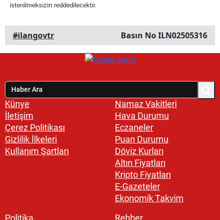
istenilmeksizin reddedilecektir.
#ilangovtr
Basın No ILN02505316
Künye
Namaz Vakitleri
İletişim
Hava Durumu
Çerez Politikası
Eczaneler
Gizlilik İlkeleri
Puan Durumu
Kullanım Şartları
Döviz Kurları
Altın Fiyatları
Kripto Fiyatları
E-Gazeteler
Ekonomik Takvim
Politika
Rehber