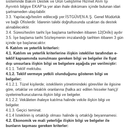
sisteminde Bakım Destek ve Ürün Geliştirme Hizmet Alım İşi
Ayrıntılı bilgiye EKAP’ta yer alan ihale dokümanı içinde bulunan idari
şartnameden ulaşılabilir.
3.3. Yapılacağı/teslim edileceği yer:İSTGÜVEN A.Ş. Genel Müdürlük
ve bağlı Ofislerdir. İdarenin talebi doğrultusunda uzaktan da destek
alınabilecektir.
3.4. Süresi/teslim tarihi:İşe başlama tarihinden itibaren 12(Onİki) aydır
3.5. İşe başlama tarihi:Sözleşmenin imzalandığı tarihten itibaren 3 gün
içinde işe başlanacaktır.
4- Katılım ve yeterlik kriterleri:
4.1. Katılım ve yeterlik kriterlerine ilişkin istekliler tarafından e-
teklif kapsamında sunulması gereken bilgi ve belgeler ile fiyat
dışı unsurlara ilişkin bilgi ve belgelere aşağıda yer verilmiştir:
4.1.1. Teklif mektubu.
4.1.2. Teklif vermeye yetkili olunduğunu gösteren bilgi ve
belgeler:
4.1.2.1. Tüzel kişilerde; isteklilerin yönetimindeki görevliler ile ilgisine
göre, ortaklar ve ortaklık oranlarına (halka arz edilen hisseler hariç)/
üyelerine/kurucularına ilişkin bilgi ve belgeler.
4.1.2.2. Vekâleten ihaleye katılma halinde vekile ilişkin bilgi ve
belgeler.
4.1.3. Geçici teminat.
4.1.4 İsteklinin iş ortaklığı olması halinde iş ortaklığı beyannamesi.
4.2. Ekonomik ve mali yeterliğe ilişkin bilgi ve belgeler ile
bunların taşıması gereken kriterler: