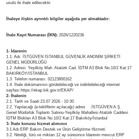
usulü ile ihale edilecektir.
İhaleye ilişkin ayrıntılı bilgiler aşağıda yer almaktadır:
İhale Kayıt Numarası (İKN):
2026/1220236
1- İdarenin
1.1. Adı: İSTGÜVEN İSTANBUL GÜVENLİK ANONİM ŞİRKETİ
GENEL MÜDÜRLÜĞÜ
1.2. Adresi: Yeşilköy Mah. Atatürk Cad. İDTM A3 Blok No:10/2 Kat:17
BAKIRKÖY/İSTANBUL
1.3. Telefon numarası: 02123800162
1.4. İhale dokümanının görülebileceği ve indirilebileceği internet
sayfası:https://ekap.kik.gov.tr/EKAP/
2- İhalenin
2.1. Tarih ve Saati:23.07.2026 - 10:30
2.2. Yapılacağı (e-tekliflerin açılacağı) adres :İSTGÜVEN A.Ş.
Genel Müdürlük Toplantı Salonu-Yeşilköy Mahallesi Atatürk Caddesi
İDTM Blokları A3 Blok No:10/2 Kat:17 Bakırköy/İstanbul
3- İhale konusu hizmet alımının
3.1 Adı:ERP Bakım Destek ve Ürün Geliştirme Hizmeti
3.2. Niteliği, türü ve miktarı:12 ay süresince İdarenin mevcut ERP