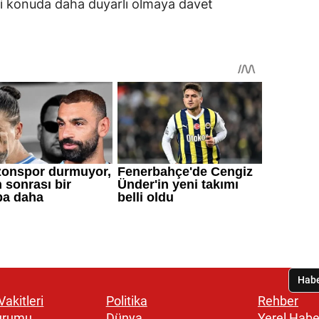
i konuda daha duyarlı olmaya davet
akitleri
Politika
Rehber
urumu
Dünya
Yerel Habe