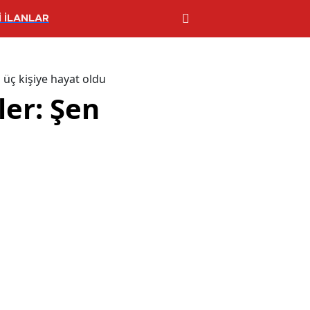
 İLANLAR
 üç kişiye hayat oldu
er: Şen