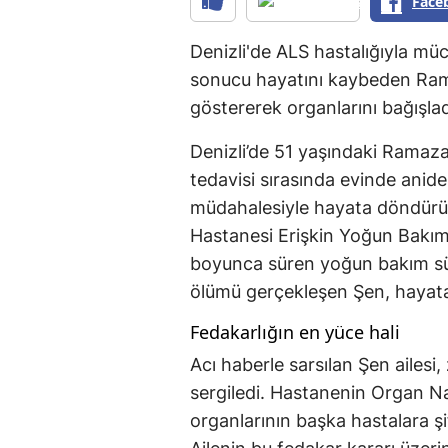
Face
Denizli'de ALS hastalığıyla müc
sonucu hayatını kaybeden Rama
göstererek organlarını bağışlad
Denizli’de 51 yaşındaki Ramaz
tedavisi sırasında evinde anide
müdahalesiyle hayata döndürül
Hastanesi Erişkin Yoğun Bakım 
boyunca süren yoğun bakım sü
ölümü gerçekleşen Şen, hayata
Fedakarlığın en yüce hali
Acı haberle sarsılan Şen ailesi
sergiledi. Hastanenin Organ Nak
organlarının başka hastalara ş