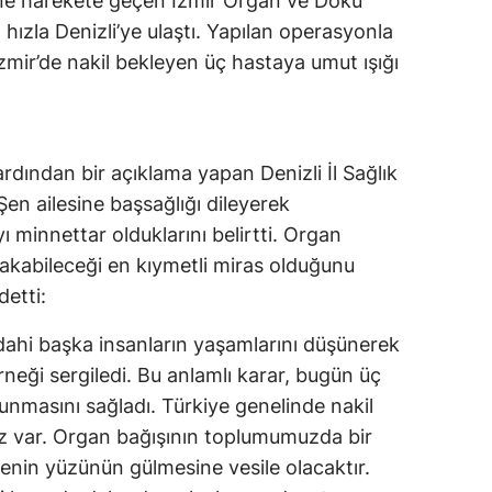
rine harekete geçen İzmir Organ ve Doku
hızla Denizli’ye ulaştı. Yapılan operasyonla
zmir’de nakil bekleyen üç hastaya umut ışığı
rdından bir açıklama yapan Denizli İl Sağlık
en ailesine başsağlığı dileyerek
yı minnettar olduklarını belirtti. Organ
ırakabileceği en kıymetli miras olduğunu
detti:
e dahi başka insanların yaşamlarını düşünerek
neği sergiledi. Bu anlamlı karar, bugün üç
nmasını sağladı. Türkiye genelinde nakil
z var. Organ bağışının toplumumuzda bir
ilenin yüzünün gülmesine vesile olacaktır.