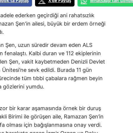
book'ta Paylaş
X'de Paylaş
Whatsapp'tan Gönde
adele ederken geçirdiği ani rahatsızlık
zan Şen'in ailesi, büyük bir erdem örneği
ı.
an Şen, uzun süredir devam eden ALS
n fenalaştı. Kalbi duran ve 112 ekiplerinin
en Şen, vakit kaybetmeden Denizli Devlet
Ünitesi’ne sevk edildi. Burada 11 gün
recinde tüm tıbbi çabalara rağmen beyin
 gözlerini yumdu.
, zor bir karar aşamasında örnek bir duruş
li Birimi ile görüşen aile, Ramazan Şen’in
ifa olması için bağışlanmasına onay verdi.