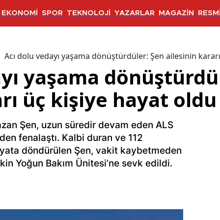
EKONOMİ
SPOR
TEKNOLOJİ
YAZARLAR
MAGAZİN
RESMİ
Acı dolu vedayı yaşama dönüştürdüler: Şen ailesinin kararı
ayı yaşama dönüştürdül
arı üç kişiye hayat oldu
azan Şen, uzun süredir devam eden ALS
den fenalaştı. Kalbi duran ve 112
ayata döndürülen Şen, vakit kaybetmeden
şkin Yoğun Bakım Ünitesi’ne sevk edildi.