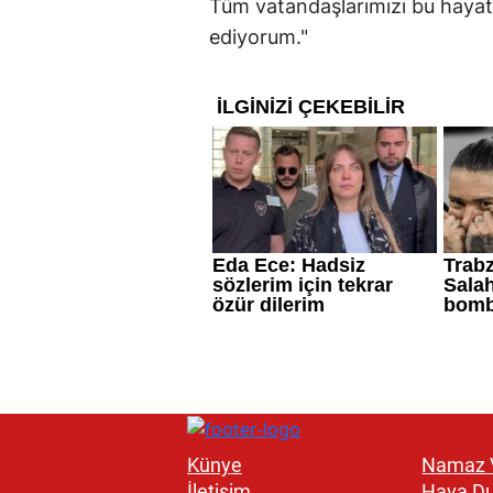
Tüm vatandaşlarımızı bu hayat
ediyorum."
Künye
Namaz V
İletişim
Hava D