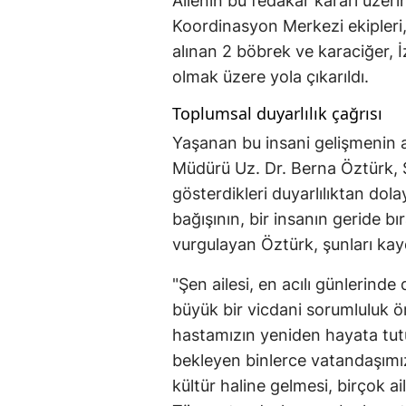
Ailenin bu fedakar kararı üze
Koordinasyon Merkezi ekipleri, 
alınan 2 böbrek ve karaciğer, İ
olmak üzere yola çıkarıldı.
Toplumsal duyarlılık çağrısı
Yaşanan bu insani gelişmenin a
Müdürü Uz. Dr. Berna Öztürk, Ş
gösterdikleri duyarlılıktan dola
bağışının, bir insanın geride b
vurgulayan Öztürk, şunları kay
"Şen ailesi, en acılı günlerind
büyük bir vicdani sorumluluk ör
hastamızın yeniden hayata tutu
bekleyen binlerce vatandaşımı
kültür haline gelmesi, birçok a