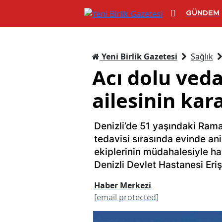
GÜNDEM
Yeni Birlik Gazetesi
Sağlık
Acı dolu ved
ailesinin kar
Denizli’de 51 yaşındaki Ram
tedavisi sırasında evinde ani
ekiplerinin müdahalesiyle h
Denizli Devlet Hastanesi Eri
Haber Merkezi
[email protected]