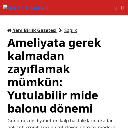
Yeni Birlik Gazetesi
Sağlık
Ameliyata gerek
kalmadan
zayıflamak
mümkün:
Yutulabilir mide
balonu dönemi
Günümüzde diyabetten kalp hastalıklarına kadar
pek çok kronik sorunu tetikleyen obezite, modern