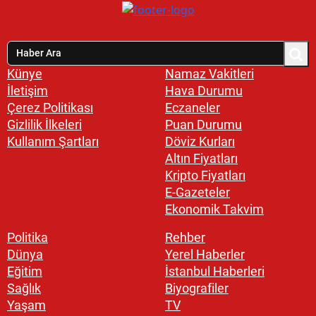
Künye
Namaz Vakitleri
İletişim
Hava Durumu
Çerez Politikası
Eczaneler
Gizlilik İlkeleri
Puan Durumu
Kullanım Şartları
Döviz Kurları
Altın Fiyatları
Kripto Fiyatları
E-Gazeteler
Ekonomik Takvim
Politika
Rehber
Dünya
Yerel Haberler
Eğitim
İstanbul Haberleri
Sağlık
Biyografiler
Yaşam
TV