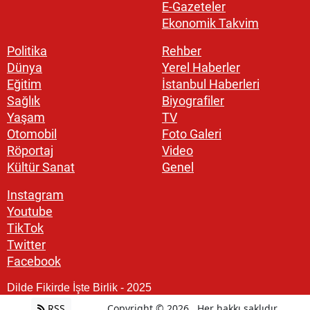
E-Gazeteler
Ekonomik Takvim
Politika
Rehber
Dünya
Yerel Haberler
Eğitim
İstanbul Haberleri
Sağlık
Biyografiler
Yaşam
TV
Otomobil
Foto Galeri
Röportaj
Video
Kültür Sanat
Genel
Instagram
Youtube
TikTok
Twitter
Facebook
Dilde Fikirde İşte Birlik - 2025
RSS
Copyright © 2026 . Her hakkı saklıdır.