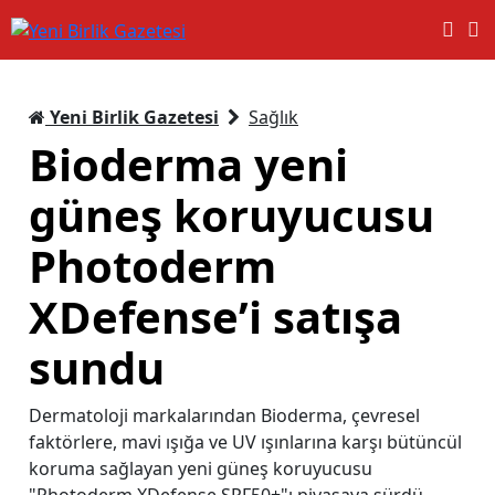
Yeni Birlik Gazetesi
Sağlık
Bioderma yeni
güneş koruyucusu
Photoderm
XDefense’i satışa
sundu
Dermatoloji markalarından Bioderma, çevresel
faktörlere, mavi ışığa ve UV ışınlarına karşı bütüncül
koruma sağlayan yeni güneş koruyucusu
"Photoderm XDefense SPF50+"ı piyasaya sürdü.