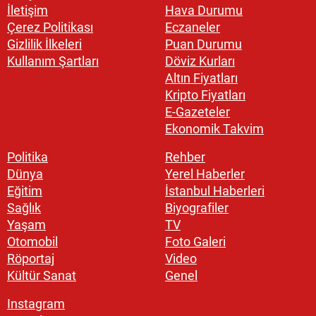
İletişim
Hava Durumu
Çerez Politikası
Eczaneler
Gizlilik İlkeleri
Puan Durumu
Kullanım Şartları
Döviz Kurları
Altın Fiyatları
Kripto Fiyatları
E-Gazeteler
Ekonomik Takvim
Politika
Rehber
Dünya
Yerel Haberler
Eğitim
İstanbul Haberleri
Sağlık
Biyografiler
Yaşam
TV
Otomobil
Foto Galeri
Röportaj
Video
Kültür Sanat
Genel
Instagram