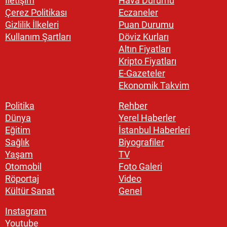
İletişim
Hava Durumu
Çerez Politikası
Eczaneler
Gizlilik İlkeleri
Puan Durumu
Kullanım Şartları
Döviz Kurları
Altın Fiyatları
Kripto Fiyatları
E-Gazeteler
Ekonomik Takvim
Politika
Rehber
Dünya
Yerel Haberler
Eğitim
İstanbul Haberleri
Sağlık
Biyografiler
Yaşam
TV
Otomobil
Foto Galeri
Röportaj
Video
Kültür Sanat
Genel
Instagram
Youtube