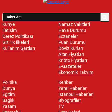
Künye
Namaz Vakitleri
İletişim
Hava Durumu
Çerez Politikası
Eczaneler
Gizlilik İlkeleri
Puan Durumu
Kullanım Şartları
Döviz Kurları
Altın Fiyatları
Kripto Fiyatları
E-Gazeteler
Ekonomik Takvim
Politika
Rehber
Dünya
Yerel Haberler
Eğitim
İstanbul Haberleri
Sağlık
Biyografiler
Yaşam
TV