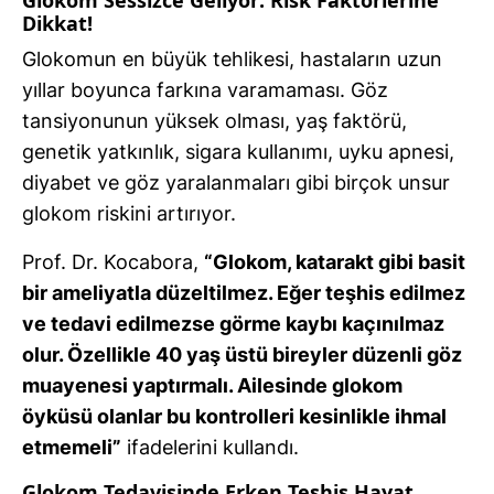
Glokom Sessizce Geliyor: Risk Faktörlerine
Dikkat!
Glokomun en büyük tehlikesi, hastaların uzun
yıllar boyunca farkına varamaması. Göz
tansiyonunun yüksek olması, yaş faktörü,
genetik yatkınlık, sigara kullanımı, uyku apnesi,
diyabet ve göz yaralanmaları gibi birçok unsur
glokom riskini artırıyor.
Prof. Dr. Kocabora,
“Glokom, katarakt gibi basit
bir ameliyatla düzeltilmez. Eğer teşhis edilmez
ve tedavi edilmezse görme kaybı kaçınılmaz
olur. Özellikle 40 yaş üstü bireyler düzenli göz
muayenesi yaptırmalı. Ailesinde glokom
öyküsü olanlar bu kontrolleri kesinlikle ihmal
etmemeli”
ifadelerini kullandı.
Glokom Tedavisinde Erken Teşhis Hayat