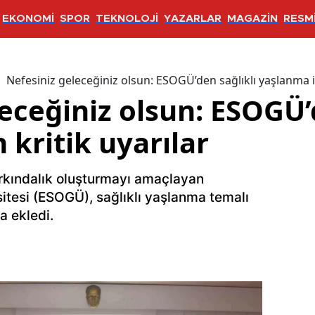
EKONOMİ
SPOR
TEKNOLOJİ
YAZARLAR
MAGAZİN
RESMİ
Nefesiniz geleceğiniz olsun: ESOGÜ’den sağlıklı yaşlanma iç
eceğiniz olsun: ESOGÜ’
 kritik uyarılar
arkındalık oluşturmayı amaçlayan
itesi (ESOGÜ), sağlıklı yaşlanma temalı
ha ekledi.