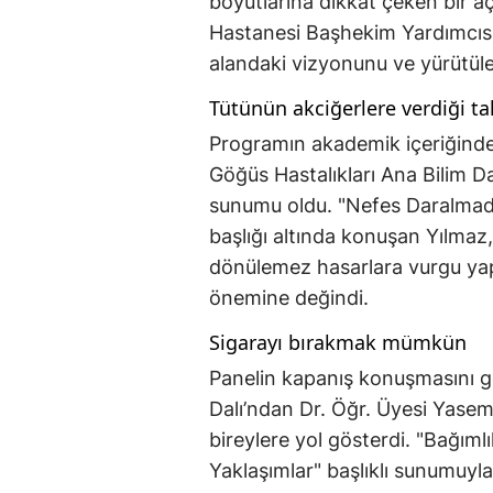
boyutlarına dikkat çeken bir a
Hastanesi Başhekim Yardımcısı 
alandaki vizyonunu ve yürütülen 
Tütünün akciğerlere verdiği ta
Programın akademik içeriğinde
Göğüs Hastalıkları Ana Bilim D
sunumu oldu. "Nefes Daralmada
başlığı altında konuşan Yılmaz,
dönülemez hasarlara vurgu yapa
önemine değindi.
Sigarayı bırakmak mümkün
Panelin kapanış konuşmasını ge
Dalı’ndan Dr. Öğr. Üyesi Yasem
bireylere yol gösterdi. "Bağım
Yaklaşımlar" başlıklı sunumuyl