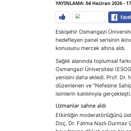
YAYINLAMA: 04 Haziran 2026 - 17
Face
Eskişehir Osmangazi Üniversites
hedefleyen panel serisinin ikinc
konusunu mercek altına aldı.
Sağlık alanında toplumsal fark
Osmangazi Üniversitesi (ESOGÜ),
yenisini daha ekledi. Prof. Dr
düzenlenen ve "Nefesine Sahip
isimlerin katılımıyla gerçekleşti
Uzmanlar sahne aldı
Etkinliğin moderatörlüğünü üst
Doç. Dr. Fatma Nazlı Durmaz Çe