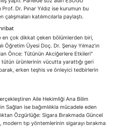
çılış yaptı. Panelde söz alan ESOGÜ
Prof. Dr. Pınar Yıldız ise kurumun bu
çalışmaları katılımcılarla paylaştı.
hribat
 en çok dikkat çeken bölümlerden biri,
alı Öğretim Üyesi Doç. Dr. Şenay Yılmaz’ın
n Önce: Tütünün Akciğerlere Etkileri"
 tütün ürünlerinin vücutta yarattığı geri
rak, erken teşhis ve önleyici tedbirlerin
rçekleştiren Aile Hekimliği Ana Bilim
in Sağlan ise bağımlılıkla mücadele eden
lılıktan Özgürlüğe: Sigara Bırakmada Güncel
a, modern tıp yöntemlerinin sigarayı bırakma