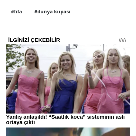
#fifa
#dünya kupası