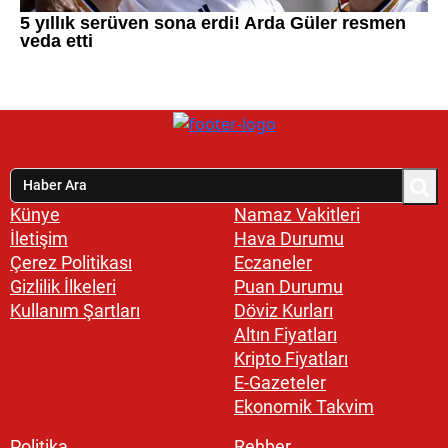
Künye
Namaz Vakitleri
İletişim
Hava Durumu
Çerez Politikası
Eczaneler
Gizlilik İlkeleri
Puan Durumu
Kullanım Şartları
Döviz Kurları
Altın Fiyatları
Kripto Fiyatları
E-Gazeteler
Ekonomik Takvim
Politika
Rehber