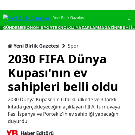
Yeni Birlik Gazetesi
GÜNDEM
EKONOMİ
SPOR
TEKNOLOJİ
YAZARLAR
MAGAZİN
RESMİ İ
Yeni Birlik Gazetesi
Spor
2030 FIFA Dünya
Kupası'nın ev
sahipleri belli oldu
2030 Dünya Kupası'nın 6 farklı ülkede ve 3 farklı
kıtada gerçekleşeceğini açıklayan FIFA, turnuvaya
Fas, İspanya ve Portekiz'in ev sahipliği yapacağını
duyurdu.
Haber Editörü