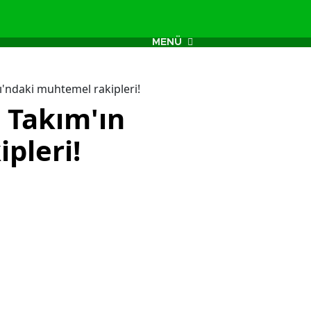
MENÜ
sı'ndaki muhtemel rakipleri!
i Takım'ın
pleri!