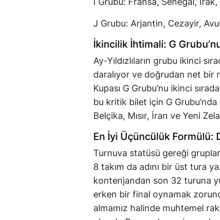
I Grubu: Fransa, Senegal, Irak
J Grubu: Arjantin, Cezayir, Av
İkincilik İhtimali: G Grubu’
Ay-Yıldızlıların grubu ikinci s
daralıyor ve doğrudan net bir 
Kupası G Grubu’nu ikinci sırada
bu kritik bilet için G Grubu’nd
Belçika, Mısır, İran ve Yeni Zel
En İyi Üçüncülük Formülü: D
Turnuva statüsü gereği grupları
8 takım da adını bir üst tura y
kontenjandan son 32 turuna yük
erken bir final oynamak zorunda
almamız halinde muhtemel rakip