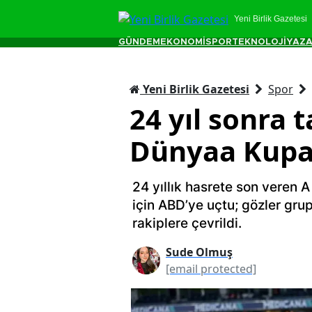
Yeni Birlik Gazetesi
GÜNDEM
EKONOMİ
SPOR
TEKNOLOJİ
YAZA
Yeni Birlik Gazetesi
Spor
24 yıl sonra t
Dünyaa Kupas
24 yıllık hasrete son veren 
için ABD’ye uçtu; gözler gru
rakiplere çevrildi.
Sude Olmuş
[email protected]