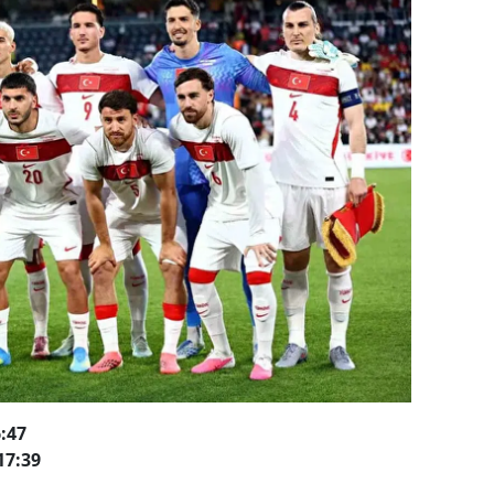
:47
17:39