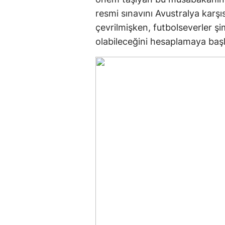
resmi sınavını Avustralya karşı
çevrilmişken, futbolseverler şi
olabileceğini hesaplamaya başl