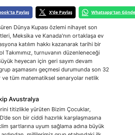
book'ta Paylaş
X'de Paylaş
Whatsapp'tan Gönde
 süren Dünya Kupası özlemi nihayet son
etleri, Meksika ve Kanada'nın ortaklaşa ev
asyona katılım hakkı kazanarak tarihi bir
bol Takımımız, turnuvanın düzenleneceği
Büyük heyecan için geri sayım devam
in grup aşamasını geçmesi durumunda son 32
r ve tüm matematiksel senaryolar netlik
kip Avustralya
ini titizlikle yürüten Bizim Çocuklar,
’de son bir ciddi hazırlık karşılaşmasına
iklim şartlarına uyum sağlama adına büyük
dından, millilerimiz grup etabındaki ilk