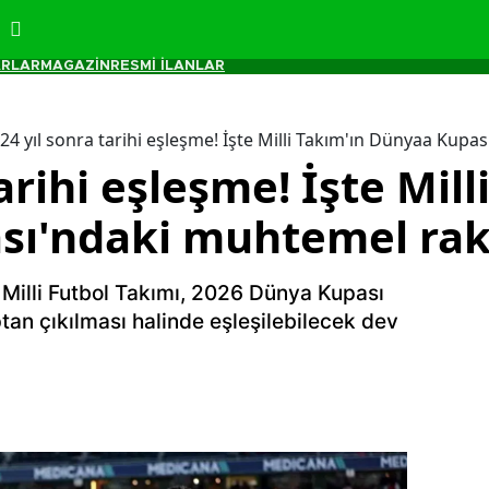
RLAR
MAGAZİN
RESMİ İLANLAR
24 yıl sonra tarihi eşleşme! İşte Milli Takım'ın Dünyaa Kupa
arihi eşleşme! İşte Mill
ı'ndaki muhtemel raki
A Milli Futbol Takımı, 2026 Dünya Kupası
ptan çıkılması halinde eşleşilebilecek dev