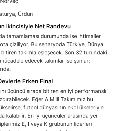
, Norveç
usturya, Ürdün
nun İkincisiyle Net Randevu
ırada tamamlaması durumunda ise ihtimaller
rota çiziliyor. Bu senaryoda Türkiye, Dünya
 bitiren takımla eşleşecek. Son 32 turundaki
a mücadele edecek takımlar ise şunlar:
anda.
evlerle Erken Final
nı üçüncü sırada bitiren en iyi performanslı
azdırabilecek. Eğer A Milli Takımımız bu
selirse, futbol dünyasının ekol ülkeleriyle
 kalabilir. En iyi üçüncüler arasında yer
lerimiz E, I veya K grubunun liderleri