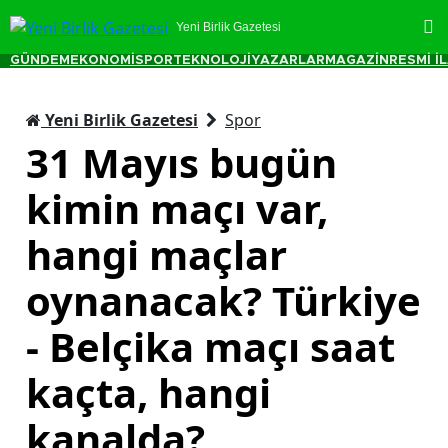
Yeni Birlik Gazetesi
GÜNDEM
EKONOMİ
SPOR
TEKNOLOJİ
YAZARLAR
MAGAZİN
RESMİ İ
Yeni Birlik Gazetesi
Spor
31 Mayıs bugün
kimin maçı var,
hangi maçlar
oynanacak? Türkiye
- Belçika maçı saat
kaçta, hangi
kanalda?