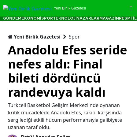
Yeni Birlik Gazetesi
GÜNDEM
EKONOMİ
SPOR
TEKNOLOJİ
YAZARLAR
MAGAZİN
RESMİ İ
Yeni Birlik Gazetesi
Spor
Anadolu Efes seride
nefes aldı: Final
bileti dördüncü
randevuya kaldı
Turkcell Basketbol Gelişim Merkezi'nde oynanan
kritik mücadelede Anadolu Efes, rakibi karşısında
sergilediği etkili hücum performansıyla galibiyete
uzanan taraf oldu.
Betül Apaydın Salim