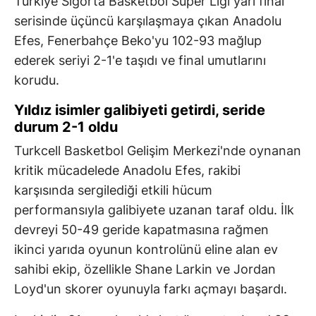
Türkiye Sigorta Basketbol Süper Ligi yarı final
serisinde üçüncü karşılaşmaya çıkan Anadolu
Efes, Fenerbahçe Beko'yu 102-93 mağlup
ederek seriyi 2-1'e taşıdı ve final umutlarını
korudu.
Yıldız isimler galibiyeti getirdi, seride
durum 2-1 oldu
Turkcell Basketbol Gelişim Merkezi'nde oynanan
kritik mücadelede Anadolu Efes, rakibi
karşısında sergilediği etkili hücum
performansıyla galibiyete uzanan taraf oldu. İlk
devreyi 50-49 geride kapatmasına rağmen
ikinci yarıda oyunun kontrolünü eline alan ev
sahibi ekip, özellikle Shane Larkin ve Jordan
Loyd'un skorer oyunuyla farkı açmayı başardı.