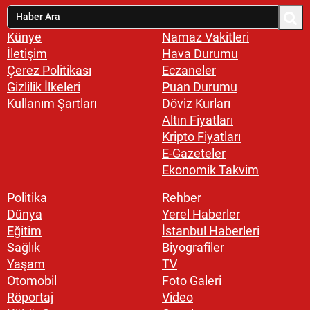
Künye
Namaz Vakitleri
İletişim
Hava Durumu
Çerez Politikası
Eczaneler
Gizlilik İlkeleri
Puan Durumu
Kullanım Şartları
Döviz Kurları
Altın Fiyatları
Kripto Fiyatları
E-Gazeteler
Ekonomik Takvim
Politika
Rehber
Dünya
Yerel Haberler
Eğitim
İstanbul Haberleri
Sağlık
Biyografiler
Yaşam
TV
Otomobil
Foto Galeri
Röportaj
Video