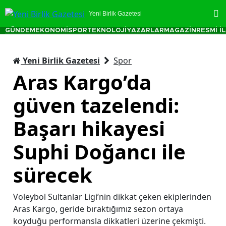
Yeni Birlik Gazetesi
GÜNDEM
EKONOMİ
SPOR
TEKNOLOJİ
YAZARLAR
MAGAZİN
RESMİ İ
Yeni Birlik Gazetesi
Spor
Aras Kargo’da
güven tazelendi:
Başarı hikayesi
Suphi Doğancı ile
sürecek
Voleybol Sultanlar Ligi’nin dikkat çeken ekiplerinden
Aras Kargo, geride bıraktığımız sezon ortaya
koyduğu performansla dikkatleri üzerine çekmişti.