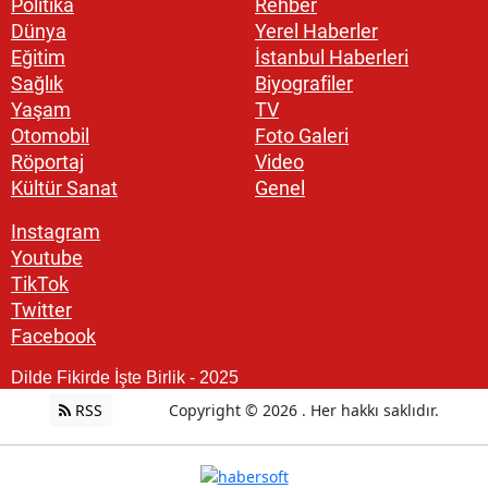
Politika
Rehber
Dünya
Yerel Haberler
Eğitim
İstanbul Haberleri
Sağlık
Biyografiler
Yaşam
TV
Otomobil
Foto Galeri
Röportaj
Video
Kültür Sanat
Genel
Instagram
Youtube
TikTok
Twitter
Facebook
Dilde Fikirde İşte Birlik - 2025
RSS
Copyright © 2026 . Her hakkı saklıdır.