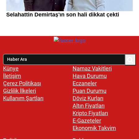
Künye
Namaz Vakitleri
İletişim
Hava Durumu
Çerez Politikası
Eczaneler
Gizlilik İlkeleri
Puan Durumu
Kullanım Şartları
Döviz Kurları
Altın Fiyatları
Kripto Fiyatları
E-Gazeteler
Ekonomik Takvim