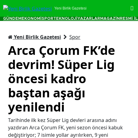
Yeni Birlik Gazetesi
GÜNDEM
EKONOMİ
SPOR
TEKNOLOJİ
YAZARLAR
MAGAZİN
RESMİ İ
Yeni Birlik Gazetesi
Spor
Arca Çorum FK’de
devrim! Süper Lig
öncesi kadro
baştan aşağı
yenilendi
Tarihinde ilk kez Süper Lig devleri arasına adını
yazdıran Arca Çorum FK, yeni sezon öncesi kabuk
değiştiriyor; 7 isimle yollar ayrılırken, 9 yeni