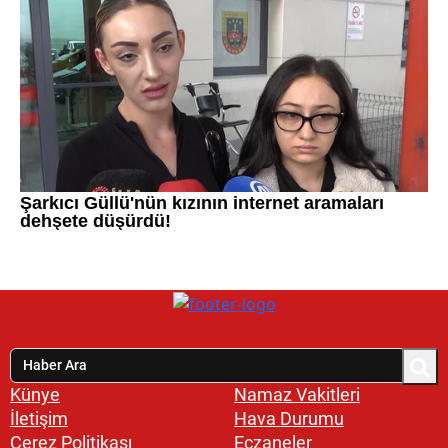
Künye
Namaz Vakitleri
İletişim
Hava Durumu
Çerez Politikası
Eczaneler