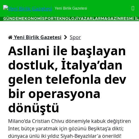
Yeni Birlik Gazetesi
GÜNDEM
EKONOMİ
SPOR
TEKNOLOJİ
YAZARLAR
MAGAZİN
RESMİ İ
Yeni Birlik Gazetesi
Spor
Asllani ile başlayan
dostluk, İtalya’dan
gelen telefonla dev
bir operasyona
dönüştü
Milano’da Cristian Chivu dönemiyle kabuk değiştiren
Inter, bütçe yaratmak için gözünü Beşiktaş’a dikti;
dünyaca ünlü iki yıldız Siyah-Beyazlılar'a önerildi!