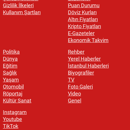
Gizlilik İlkeleri
Puan Durumu
Kullanım Şartları
Döviz Kurları
Altın Fiyatları
Kripto Fiyatları
E-Gazeteler
Ekonomik Takvim
Politika
Rehber
Dünya
Yerel Haberler
Eğitim
İstanbul Haberleri
Sağlık
Biyografiler
Yaşam
TV
Otomobil
Foto Galeri
Röportaj
Video
Kültür Sanat
Genel
Instagram
Youtube
TikTok