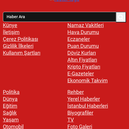
Künye
Namaz Vakitleri
İletişim
Hava Durumu
Çerez Politikası
Eczaneler
Gizlilik İlkeleri
Puan Durumu
Kullanım Şartları
Döviz Kurları
Altın Fiyatları
Kripto Fiyatları
E-Gazeteler
Ekonomik Takvim
Politika
Rehber
Dünya
Yerel Haberler
Eğitim
İstanbul Haberleri
Sağlık
Biyografiler
Yaşam
TV
Otomobil
Foto Galeri