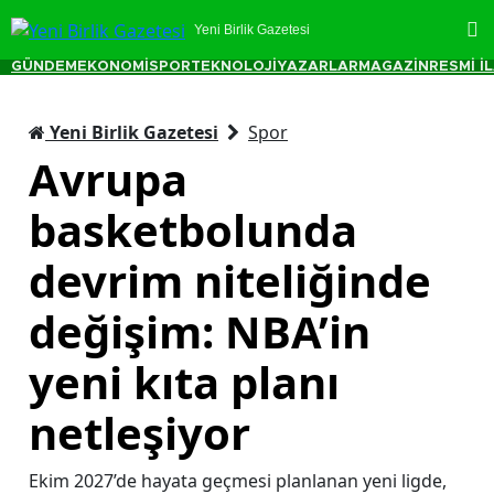
Yeni Birlik Gazetesi
GÜNDEM
EKONOMİ
SPOR
TEKNOLOJİ
YAZARLAR
MAGAZİN
RESMİ İ
Yeni Birlik Gazetesi
Spor
Avrupa
basketbolunda
devrim niteliğinde
değişim: NBA’in
yeni kıta planı
netleşiyor
Ekim 2027’de hayata geçmesi planlanan yeni ligde,