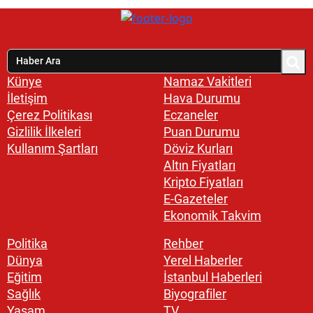
Künye
Namaz Vakitleri
İletişim
Hava Durumu
Çerez Politikası
Eczaneler
Gizlilik İlkeleri
Puan Durumu
Kullanım Şartları
Döviz Kurları
Altın Fiyatları
Kripto Fiyatları
E-Gazeteler
Ekonomik Takvim
Politika
Rehber
Dünya
Yerel Haberler
Eğitim
İstanbul Haberleri
Sağlık
Biyografiler
Yaşam
TV