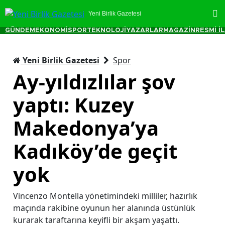
Yeni Birlik Gazetesi
GÜNDEM
EKONOMİ
SPOR
TEKNOLOJİ
YAZARLAR
MAGAZİN
RESMİ İ
Yeni Birlik Gazetesi
Spor
Ay-yıldızlılar şov
yaptı: Kuzey
Makedonya’ya
Kadıköy’de geçit
yok
Vincenzo Montella yönetimindeki milliler, hazırlık
maçında rakibine oyunun her alanında üstünlük
kurarak taraftarına keyifli bir akşam yaşattı.