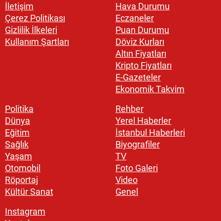
İletişim
Hava Durumu
Çerez Politikası
Eczaneler
Gizlilik İlkeleri
Puan Durumu
Kullanım Şartları
Döviz Kurları
Altın Fiyatları
Kripto Fiyatları
E-Gazeteler
Ekonomik Takvim
Politika
Rehber
Dünya
Yerel Haberler
Eğitim
İstanbul Haberleri
Sağlık
Biyografiler
Yaşam
TV
Otomobil
Foto Galeri
Röportaj
Video
Kültür Sanat
Genel
Instagram