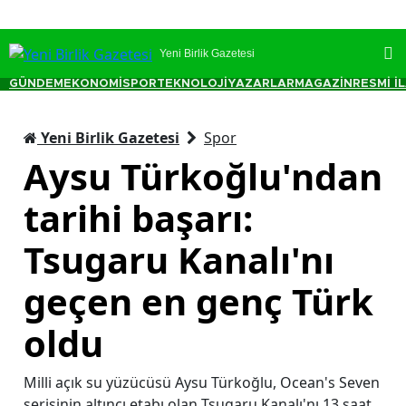
Yeni Birlik Gazetesi
GÜNDEM
EKONOMİ
SPOR
TEKNOLOJİ
YAZARLAR
MAGAZİN
RESMİ İ
Yeni Birlik Gazetesi
Spor
Aysu Türkoğlu'ndan
tarihi başarı:
Tsugaru Kanalı'nı
geçen en genç Türk
oldu
Milli açık su yüzücüsü Aysu Türkoğlu, Ocean's Seven
serisinin altıncı etabı olan Tsugaru Kanalı'nı 13 saat