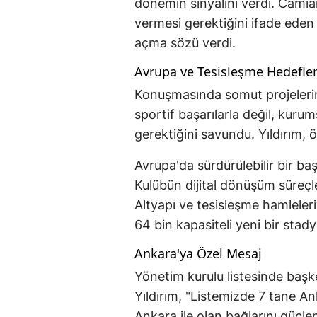
dönemin sinyalini verdi. Cam
vermesi gerektiğini ifade eden
açma sözü verdi.
Avrupa ve Tesisleşme Hedefler
Konuşmasında somut projelerin
sportif başarılarla değil, kuru
gerektiğini savundu. Yıldırım, ön
Avrupa'da sürdürülebilir bir ba
Kulübün dijital dönüşüm süreçl
Altyapı ve tesisleşme hamleler
64 bin kapasiteli yeni bir sta
Ankara'ya Özel Mesaj
Yönetim kurulu listesinde başke
Yıldırım, "Listemizde 7 tane A
Ankara ile olan bağlarını güçle