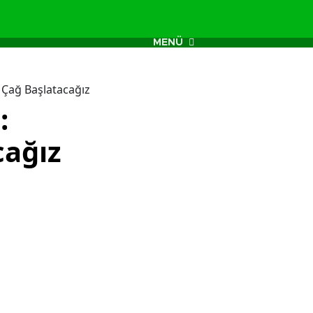
MENÜ
 Çağ Başlatacağız
:
cağız