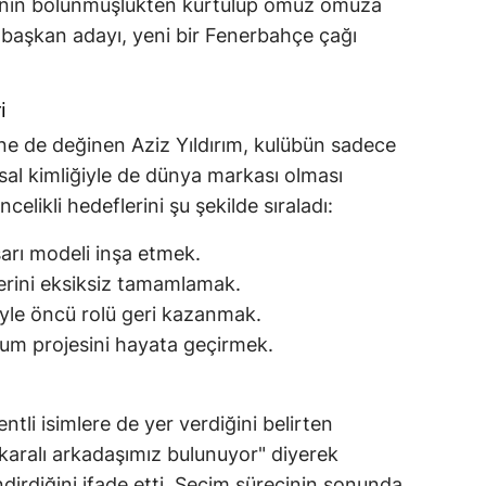
ianın bölünmüşlükten kurtulup omuz omuza
 başkan adayı, yeni bir Fenerbahçe çağı
i
e de değinen Aziz Yıldırım, kulübün sadece
msal kimliğiyle de dünya markası olması
celikli hedeflerini şu şekilde sıraladı:
şarı modeli inşa etmek.
erini eksiksiz tamamlamak.
iyle öncü rolü geri kazanmak.
dyum projesini hayata geçirmek.
ntli isimlere de yer verdiğini belirten
nkaralı arkadaşımız bulunuyor" diyerek
ndirdiğini ifade etti. Seçim sürecinin sonunda