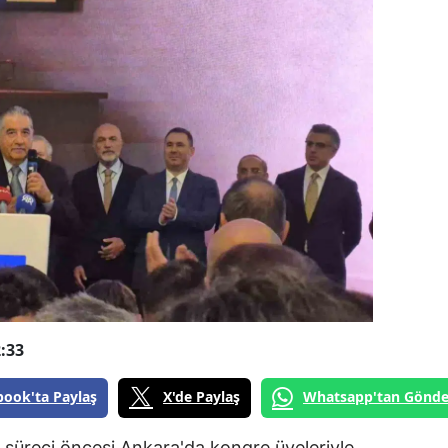
:33
book'ta Paylaş
X'de Paylaş
Whatsapp'tan Gönde
süreci öncesi Ankara'da kongre üyeleriyle