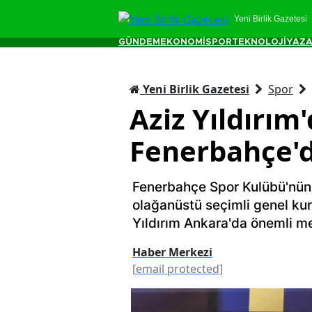
Yeni Birlik Gazetesi
GÜNDEM
EKONOMİ
SPOR
TEKNOLOJİ
YAZA
Yeni Birlik Gazetesi
Spor
Aziz Yıldırım
Fenerbahçe'd
Fenerbahçe Spor Kulübü'nün 
olağanüstü seçimli genel ku
Yıldırım Ankara'da önemli me
Haber Merkezi
[email protected]