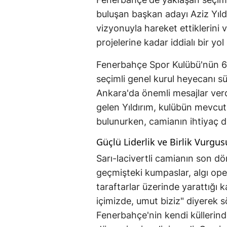
buluşan başkan adayı Aziz Yıldı
vizyonuyla hareket ettiklerini
projelerine kadar iddialı bir yol 
Fenerbahçe Spor Kulübü'nün 6-
seçimli genel kurul heyecanı s
Ankara'da önemli mesajlar verd
gelen Yıldırım, kulübün mevcu
bulunurken, camianın ihtiyaç du
Güçlü Liderlik ve Birlik Vurgus
Sarı-lacivertli camianın son d
geçmişteki kumpaslar, algı ope
taraftarlar üzerinde yarattığı k
içimizde, umut biziz" diyerek 
Fenerbahçe'nin kendi küllerin