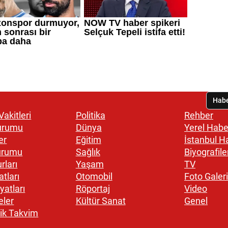
akitleri
Politika
Rehber
urumu
Dünya
Yerel Habe
er
Eğitim
İstanbul H
urumu
Sağlık
Biyografile
rları
Yaşam
TV
atları
Otomobil
Foto Galeri
yatları
Röportaj
Video
eler
Kültür Sanat
Genel
ik Takvim