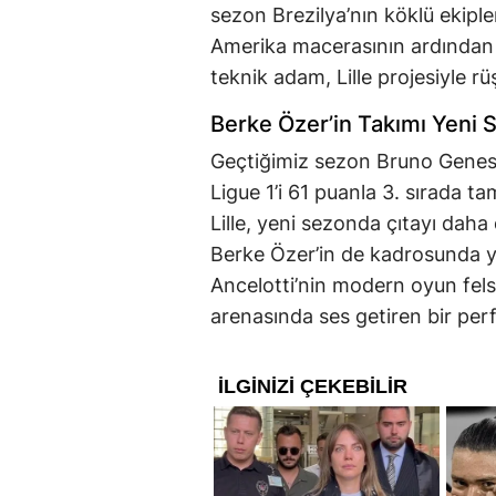
sezon Brezilya’nın köklü ekip
Amerika macerasının ardından 
teknik adam, Lille projesiyle r
Berke Özer’in Takımı Yeni
Geçtiğimiz sezon Bruno Genesio
Ligue 1’i 61 puanla 3. sırada t
Lille, yeni sezonda çıtayı daha
Berke Özer’in de kadrosunda ye
Ancelotti’nin modern oyun fel
arenasında ses getiren bir per