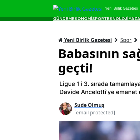
Yeni Birlik Gazetesi
GÜNDEM
EKONOMİ
SPOR
TEKNOLOJİ
YAZA
Yeni Birlik Gazetesi
Spor
Babasının sağ
geçti!
Ligue 1'i 3. sırada tamamlayan
Davide Ancelotti'ye emanet et
Sude Olmuş
[email protected]