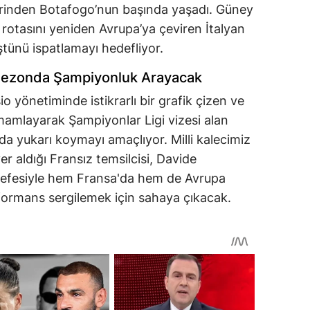
lerinden Botafogo’nun başında yaşadı. Güney
rotasını yeniden Avrupa’ya çeviren İtalyan
üştünü ispatlamayı hedefliyor.
 Sezonda Şampiyonluk Arayacak
 yönetiminde istikrarlı bir grafik çizen ve
amamlayarak Şampiyonlar Ligi vizesi alan
 da yukarı koymayı amaçlıyor. Milli kalecimiz
r aldığı Fransız temsilcisi, Davide
sefesiyle hem Fransa'da hem de Avrupa
formans sergilemek için sahaya çıkacak.