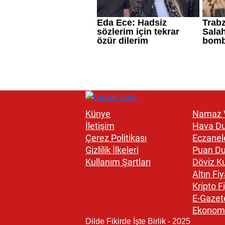
Künye
Namaz V
İletişim
Hava D
Çerez Politikası
Eczanel
Gizlilik İlkeleri
Puan D
Kullanım Şartları
Döviz Ku
Altın Fiy
Kripto Fi
E-Gazet
Ekonom
Dilde Fikirde İşte Birlik - 2025