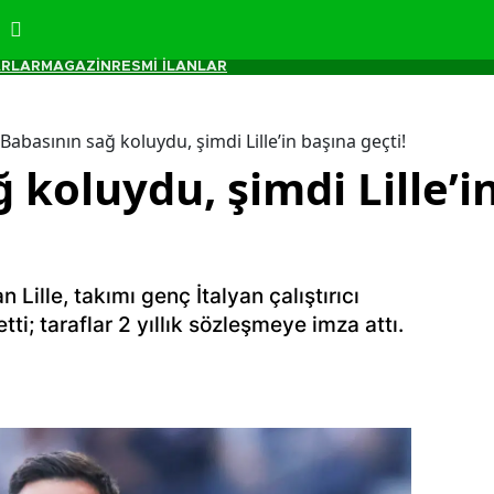
RLAR
MAGAZİN
RESMİ İLANLAR
Babasının sağ koluydu, şimdi Lille’in başına geçti!
 koluydu, şimdi Lille’i
 Lille, takımı genç İtalyan çalıştırıcı
ti; taraflar 2 yıllık sözleşmeye imza attı.