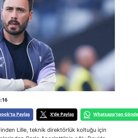
:16
book'ta Paylaş
X'de Paylaş
Whatsapp'tan Gönde
inden Lille, teknik direktörlük koltuğu için