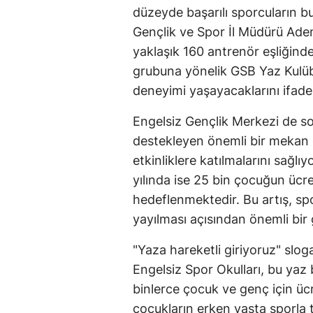
düzeyde başarılı sporcuların bu 
Gençlik ve Spor İl Müdürü Adem
yaklaşık 160 antrenör eşliğinde
grubuna yönelik GSB Yaz Kulübü
deneyimi yaşayacaklarını ifade 
Engelsiz Gençlik Merkezi de sosy
destekleyen önemli bir mekan ol
etkinliklere katılmalarını sağlı
yılında ise 25 bin çocuğun ücr
hedeflenmektedir. Bu artış, sp
yayılması açısından önemli bir 
"Yaza hareketli giriyoruz" slo
Engelsiz Spor Okulları, bu yaz 
binlerce çocuk ve genç için üc
çocukların erken yaşta sporla ta