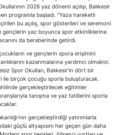
Okullarının 2026 yaz dönemi açılışı, Balıkesir
nen programla başladı. "Yaza hareketli
irilen bu açılış, spor gösterileri ve seremoni
e gençlerin yaz boyunca spor etkinliklerine
ecanını da beraberinde getirdi.
ocukların ve gençlerin spora erişimini
kanlıklarını kazanmalarına yardımcı olmaktır.
iz Spor Okulları, Balıkesir’in dört bir
i ile birçok çocuğu sporla buluşturacak.
ilinde gerçekleştirilecek eğitimler
branşlarıyla tanışma ve yaz tatillerini sporla
caklar.
anlığı'nın gerçekleştirdiği yatırımlarla
ındaki güçlü altyapısını her geçen gün daha
odern spor tesisleri, öğrenci yurtları ve