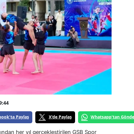
9:44
book'ta Paylaş
X'de Paylaş
Whatsapp'tan Gönde
ından her yıl gerçekleştirilen GSB Spor