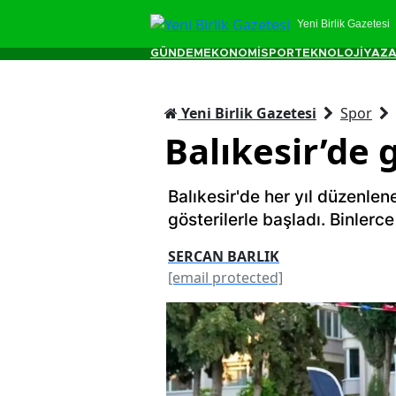
Yeni Birlik Gazetesi
GÜNDEM
EKONOMİ
SPOR
TEKNOLOJİ
YAZA
Yeni Birlik Gazetesi
Spor
Balıkesir’de 
Balıkesir'de her yıl düzenlene
gösterilerle başladı. Binlerc
SERCAN BARLIK
[email protected]