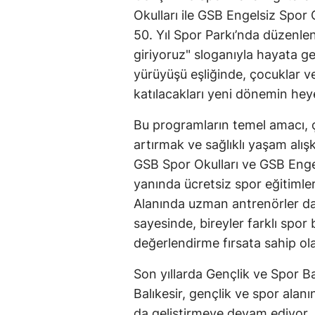
Okulları ile GSB Engelsiz Spor 
50. Yıl Spor Parkı’nda düzenle
giriyoruz" sloganıyla hayata geç
yürüyüşü eşliğinde, çocuklar v
katılacakları yeni dönemin hey
Bu programların temel amacı, ç
artırmak ve sağlıklı yaşam alış
GSB Spor Okulları ve GSB Engels
yanında ücretsiz spor eğitimler
Alanında uzman antrenörler dah
sayesinde, bireyler farklı spor 
değerlendirme fırsata sahip ola
Son yıllarda Gençlik ve Spor Bak
Balıkesir, gençlik ve spor alan
da geliştirmeye devam ediyor. M