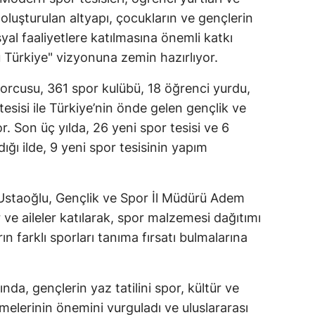
 oluşturulan altyapı, çocukların ve gençlerin
syal faaliyetlere katılmasına önemli katkı
ü Türkiye" vizyonuna zemin hazırlıyor.
 sporcusu, 361 spor kulübü, 18 öğrenci yurdu,
esisi ile Türkiye’nin önde gelen gençlik ve
or. Son üç yılda, 26 yeni spor tesisi ve 6
ğı ilde, 9 yeni spor tesisinin yapım
il Ustaoğlu, Gençlik ve Spor İl Müdürü Adem
r ve aileler katılarak, spor malzemesi dağıtımı
rın farklı sporları tanıma fırsatı bulmalarına
nda, gençlerin yaz tatilini spor, kültür ve
rmelerinin önemini vurguladı ve uluslararası