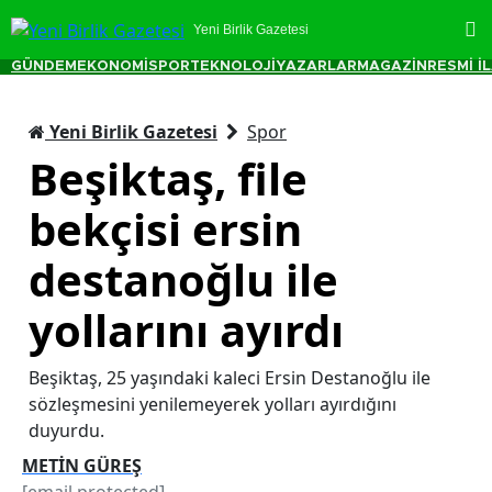
Yeni Birlik Gazetesi
GÜNDEM
EKONOMİ
SPOR
TEKNOLOJİ
YAZARLAR
MAGAZİN
RESMİ İ
Yeni Birlik Gazetesi
Spor
Beşiktaş, file
bekçisi ersin
destanoğlu ile
yollarını ayırdı
Beşiktaş, 25 yaşındaki kaleci Ersin Destanoğlu ile
sözleşmesini yenilemeyerek yolları ayırdığını
duyurdu.
METİN GÜREŞ
[email protected]