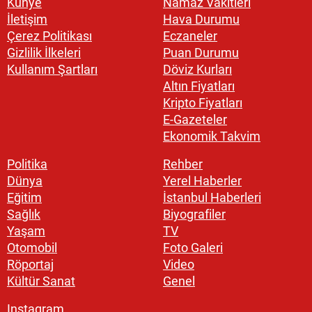
Künye
Namaz Vakitleri
İletişim
Hava Durumu
Çerez Politikası
Eczaneler
Gizlilik İlkeleri
Puan Durumu
Kullanım Şartları
Döviz Kurları
Altın Fiyatları
Kripto Fiyatları
E-Gazeteler
Ekonomik Takvim
Politika
Rehber
Dünya
Yerel Haberler
Eğitim
İstanbul Haberleri
Sağlık
Biyografiler
Yaşam
TV
Otomobil
Foto Galeri
Röportaj
Video
Kültür Sanat
Genel
Instagram