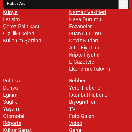
Künye
Namaz Vakitleri
İletişim
Hava Durumu
Çerez Politikası
Eczaneler
Gizlilik İlkeleri
Puan Durumu
Kullanım Şartları
Döviz Kurları
Altın Fiyatları
Kripto Fiyatları
E-Gazeteler
Ekonomik Takvim
Politika
Rehber
Dünya
Yerel Haberler
Eğitim
İstanbul Haberleri
Sağlık
Biyografiler
Yaşam
TV
Otomobil
Foto Galeri
Röportaj
Video
Kültür Sanat
Genel