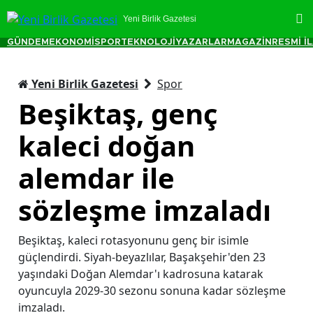
Yeni Birlik Gazetesi
GÜNDEM
EKONOMİ
SPOR
TEKNOLOJİ
YAZARLAR
MAGAZİN
RESMİ İ
Yeni Birlik Gazetesi
Spor
Beşiktaş, genç
kaleci doğan
alemdar ile
sözleşme imzaladı
Beşiktaş, kaleci rotasyonunu genç bir isimle
güçlendirdi. Siyah-beyazlılar, Başakşehir'den 23
yaşındaki Doğan Alemdar'ı kadrosuna katarak
oyuncuyla 2029-30 sezonu sonuna kadar sözleşme
imzaladı.