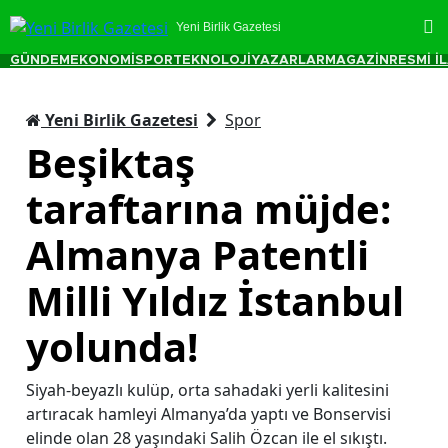
Yeni Birlik Gazetesi
GÜNDEM
EKONOMİ
SPOR
TEKNOLOJİ
YAZARLAR
MAGAZİN
RESMİ İ
Yeni Birlik Gazetesi
Spor
Beşiktaş
taraftarına müjde:
Almanya Patentli
Milli Yıldız İstanbul
yolunda!
Siyah-beyazlı kulüp, orta sahadaki yerli kalitesini
artıracak hamleyi Almanya’da yaptı ve Bonservisi
elinde olan 28 yaşındaki Salih Özcan ile el sıkıştı.