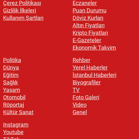
Çerez Politikası
Eczaneler
Gizlilik İlkeleri
Puan Durumu
Kullanım Şartları
Döviz Kurları
Altın Fiyatları
Kripto Fiyatları
E-Gazeteler
Ekonomik Takvim
Politika
Rehber
Dünya
Yerel Haberler
Eğitim
İstanbul Haberleri
Sağlık
Biyografiler
Yaşam
TV
Otomobil
Foto Galeri
Röportaj
Video
Kültür Sanat
Genel
Instagram
Youtube