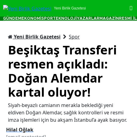
Yeni Birlik Gazetesi
GÜNDEM
EKONOMİ
SPOR
TEKNOLOJİ
YAZARLAR
MAGAZİN
RESMİ İ
Yeni Birlik Gazetesi
Spor
Beşiktaş Transferi
resmen açıkladı:
Doğan Alemdar
kartal oluyor!
Siyah-beyazlı camianın merakla beklediği yeni
eldiven Doğan Alemdar, sağlık kontrolleri ve resmi
imza işlemleri için bu akşam İstanbul’a ayak basıyor.
Hilal Oğlak
[email protected]