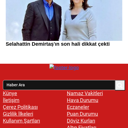
Künye
Namaz Vakitleri
İletişim
Hava Durumu
Çerez Politikası
Eczaneler
Gizlilik İlkeleri
Puan Durumu
Kullanım Şartları
Döviz Kurları
Altın Fiyatları