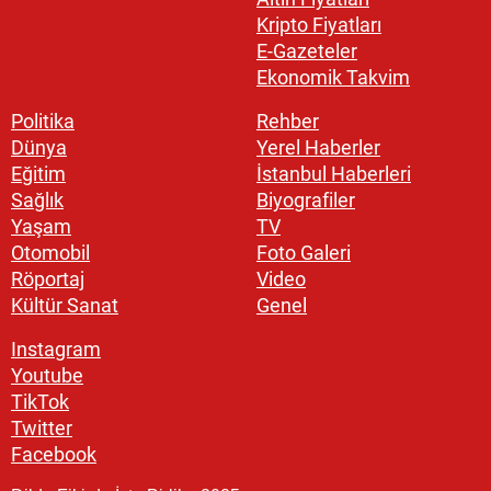
Kripto Fiyatları
E-Gazeteler
Ekonomik Takvim
Politika
Rehber
Dünya
Yerel Haberler
Eğitim
İstanbul Haberleri
Sağlık
Biyografiler
Yaşam
TV
Otomobil
Foto Galeri
Röportaj
Video
Kültür Sanat
Genel
Instagram
Youtube
TikTok
Twitter
Facebook