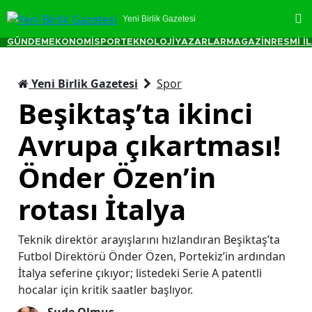
Yeni Birlik Gazetesi
GÜNDEM
EKONOMİ
SPOR
TEKNOLOJİ
YAZARLAR
MAGAZİN
RESMİ İ
Yeni Birlik Gazetesi
Spor
Beşiktaş’ta ikinci
Avrupa çıkartması!
Önder Özen’in
rotası İtalya
Teknik direktör arayışlarını hızlandıran Beşiktaş’ta
Futbol Direktörü Önder Özen, Portekiz’in ardından
İtalya seferine çıkıyor; listedeki Serie A patentli
hocalar için kritik saatler başlıyor.
Sude Olmuş