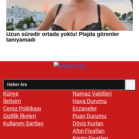
Künye
Namaz Vakitleri
İletişim
Hava Durumu
Çerez Politikası
Eczaneler
Gizlilik İlkeleri
Puan Durumu
Kullanım Şartları
Döviz Kurları
Altın Fiyatları
Kripto Fiyatları