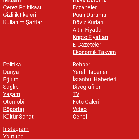
Çerez Politikası
Eczaneler
Gizlilik İlkeleri
Puan Durumu
Kullanım Şartları
Döviz Kurları
Altın Fiyatları
Kripto Fiyatları
E-Gazeteler
Ekonomik Takvim
Politika
Rehber
Dünya
Yerel Haberler
Eğitim
İstanbul Haberleri
Sağlık
Biyografiler
Yaşam
TV
Otomobil
Foto Galeri
Röportaj
Video
Kültür Sanat
Genel
Instagram
Youtube