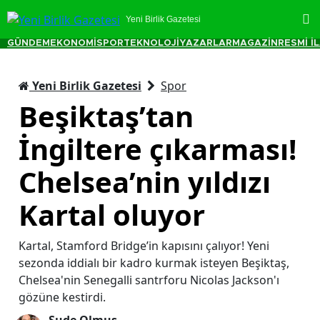
Yeni Birlik Gazetesi
GÜNDEM
EKONOMİ
SPOR
TEKNOLOJİ
YAZARLAR
MAGAZİN
RESMİ İ
Yeni Birlik Gazetesi
Spor
Beşiktaş’tan
İngiltere çıkarması!
Chelsea’nin yıldızı
Kartal oluyor
Kartal, Stamford Bridge’in kapısını çalıyor! Yeni
sezonda iddialı bir kadro kurmak isteyen Beşiktaş,
Chelsea'nin Senegalli santrforu Nicolas Jackson'ı
gözüne kestirdi.
Sude Olmuş