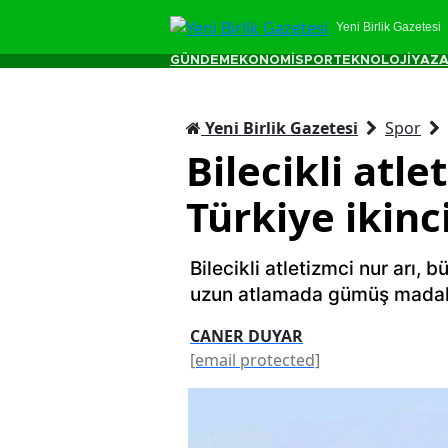
Yeni Birlik Gazetesi
GÜNDEM
EKONOMİ
SPOR
TEKNOLOJİ
YAZA
Yeni Birlik Gazetesi
Spor
Bilecikli atl
Türkiye ikinc
Bilecikli atletizmci nur arı,
uzun atlamada gümüş madal
CANER DUYAR
[email protected]