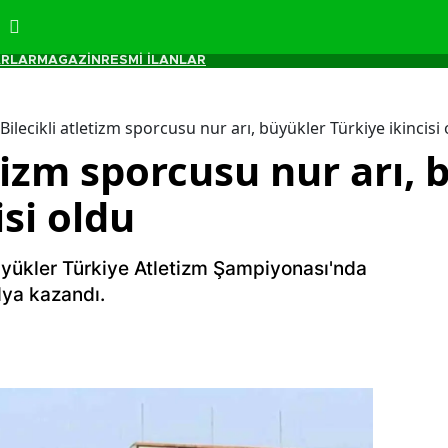
RLAR
MAGAZİN
RESMİ İLANLAR
Bilecikli atletizm sporcusu nur arı, büyükler Türkiye ikincisi
etizm sporcusu nur arı,
isi oldu
 büyükler Türkiye Atletizm Şampiyonası'nda
ya kazandı.