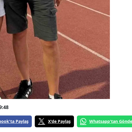
9:48
book'ta Paylaş
X'de Paylaş
Whatsapp'tan Gönde