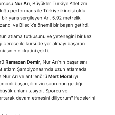
porcusu
Nur Arı
, Büyükler Türkiye Atletizm
ğu performans ile Türkiye ikincisi oldu.
 bir yarış sergileyen Arı, 5.92 metrelik
andı ve Bilecik’e önemli bir başarı getirdi.
 uzun atlama tutkusunu ve yeteneğini bir kez
ği derece ile kürsüde yer almayı başaran
miasının dikkatini çekti.
ürü
Ramazan Demir
, Nur Arı’nın başarısını
 Atletizm Şampiyonası’nda uzun atlamada
z Nur Arı ve antrenörü
Mert Moralı
’yı
nemli başarı, ilimizin sporunun geldiği
 büyük anlam taşıyor. Sporcu ve
rtarak devam etmesini diliyorum" ifadelerini