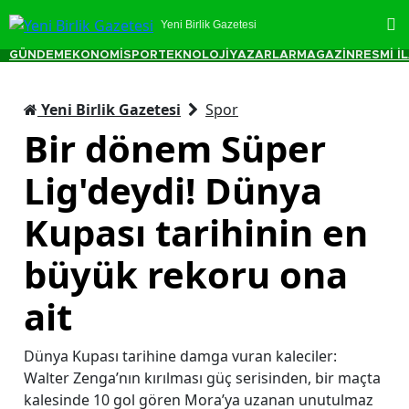
Yeni Birlik Gazetesi
GÜNDEM
EKONOMİ
SPOR
TEKNOLOJİ
YAZARLAR
MAGAZİN
RESMİ İ
Yeni Birlik Gazetesi
Spor
Bir dönem Süper
Lig'deydi! Dünya
Kupası tarihinin en
büyük rekoru ona
ait
Dünya Kupası tarihine damga vuran kaleciler:
Walter Zenga’nın kırılması güç serisinden, bir maçta
kalesinde 10 gol gören Mora’ya uzanan unutulmaz