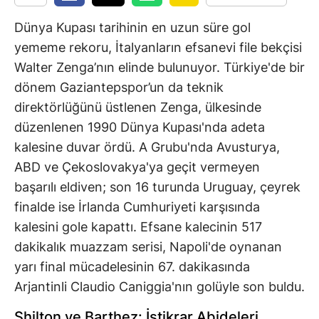
Dünya Kupası tarihinin en uzun süre gol
yememe rekoru, İtalyanların efsanevi file bekçisi
Walter Zenga’nın elinde bulunuyor. Türkiye'de bir
dönem Gaziantepspor’un da teknik
direktörlüğünü üstlenen Zenga, ülkesinde
düzenlenen 1990 Dünya Kupası'nda adeta
kalesine duvar ördü. A Grubu'nda Avusturya,
ABD ve Çekoslovakya'ya geçit vermeyen
başarılı eldiven; son 16 turunda Uruguay, çeyrek
finalde ise İrlanda Cumhuriyeti karşısında
kalesini gole kapattı. Efsane kalecinin 517
dakikalık muazzam serisi, Napoli'de oynanan
yarı final mücadelesinin 67. dakikasında
Arjantinli Claudio Caniggia'nın golüyle son buldu.
Shilton ve Barthez: İstikrar Abideleri