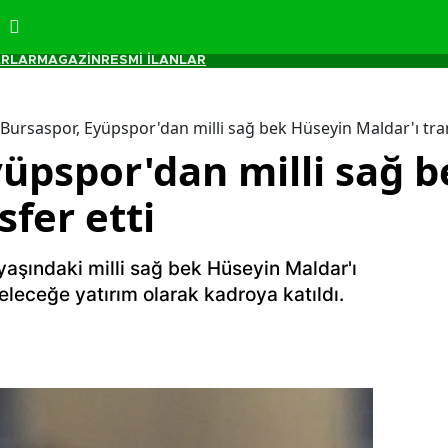
RLAR
MAGAZİN
RESMİ İLANLAR
Bursaspor, Eyüpspor'dan milli sağ bek Hüseyin Maldar'ı tran
yüpspor'dan milli sağ 
sfer etti
aşındaki milli sağ bek Hüseyin Maldar'ı
eleceğe yatırım olarak kadroya katıldı.