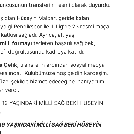
uncusunun transferini resmi olarak duyurdu.
iş olan Hüseyin Maldar, geride kalan
iydiği Pendikspor ile
1. Lig
'de 23 resmi maça
 katkısı sağladı. Ayrıca, alt yaş
milli formayı
terleten başarılı sağ bek,
fi doğrultusunda kadroya katıldı.
s Çelik
, transferin ardından sosyal medya
sajında, "Kulübümüze hoş geldin kardeşim.
güzel şekilde hizmet edeceğine inanıyorum.
er verdi.
 YAŞINDAKİ MİLLİ SAĞ BEKİ HÜSEYİN
.