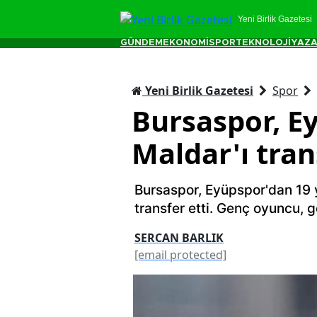
Yeni Birlik Gazetesi
GÜNDEM
EKONOMİ
SPOR
TEKNOLOJİ
YAZA
Yeni Birlik Gazetesi
Spor
Bursaspor, E
Maldar'ı tran
Bursaspor, Eyüpspor'dan 19 y
transfer etti. Genç oyuncu, g
SERCAN BARLIK
[email protected]