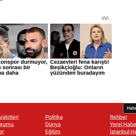
akitleri
Politika
Rehber
urumu
Dünya
Yerel Habe
er
Eğitim
İstanbul H