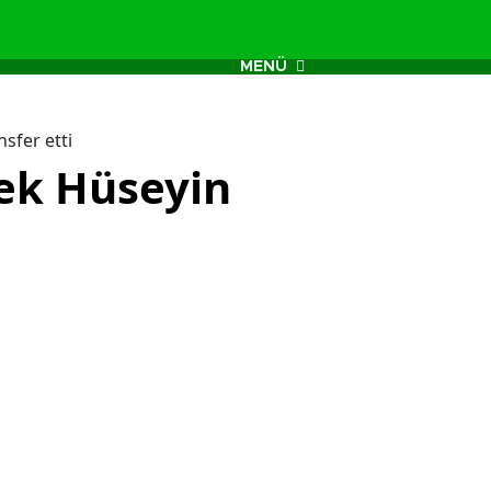
MENÜ
sfer etti
bek Hüseyin