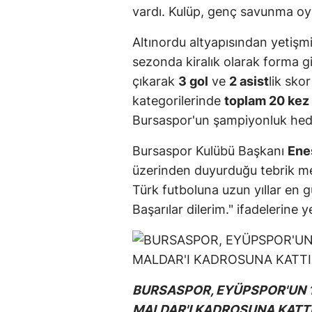
vardı. Kulüp, genç savunma oy
Altınordu altyapısından yetişm
sezonda kiralık olarak forma g
çıkarak
3 gol
ve
2 asist
lik skor
kategorilerinde
toplam 20 kez 
Bursaspor'un şampiyonluk hede
Bursaspor Kulübü Başkanı
Ene
üzerinden duyurduğu tebrik me
Türk futboluna uzun yıllar en 
Başarılar dilerim." ifadelerine y
BURSASPOR, EYÜPSPOR'UN 19
MALDAR'I KADROSUNA KATTI