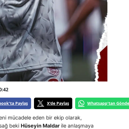
0:42
book'ta Paylaş
X'de Paylaş
Whatsapp'tan Gönde
yeni mücadele eden bir ekip olarak,
 sağ beki
Hüseyin Maldar
ile anlaşmaya