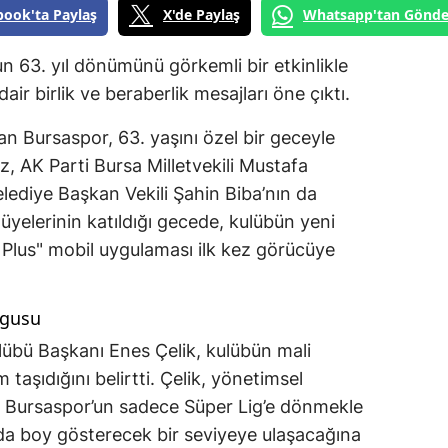
book'ta Paylaş
X'de Paylaş
Whatsapp'tan Gönde
n 63. yıl dönümünü görkemli bir etkinlikle
ir birlik ve beraberlik mesajları öne çıktı.
an Bursaspor, 63. yaşını özel bir geceyle
dız, AK Parti Bursa Milletvekili Mustafa
ediye Başkan Vekili Şahin Biba’nın da
üyelerinin katıldığı gecede, kulübün yeni
Plus" mobil uygulaması ilk kez görücüye
rgusu
übü Başkanı Enes Çelik, kulübün mali
taşıdığını belirtti. Çelik, yönetimsel
kte Bursaspor’un sadece Süper Lig’e dönmekle
da boy gösterecek bir seviyeye ulaşacağına