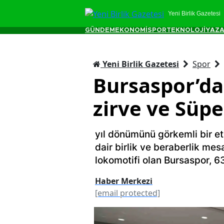
Yeni Birlik Gazetesi
GÜNDEM
EKONOMİ
SPOR
TEKNOLOJİ
YAZA
Yeni Birlik Gazetesi
Spor
Bursaspor’da
zirve ve Süpe
yıl dönümünü görkemli bir et
dair birlik ve beraberlik mesa
lokomotifi olan Bursaspor, 6
Haber Merkezi
[email protected]