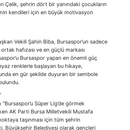
an Çelik, şehrin dört bir yanındaki çocukların
nin kendileri için en büyük motivasyon
aşkan Vekili Şahin Biba, Bursaspor’un sadece
n ortak hafızası ve en güçlü markası
rsaspor’u Bursaspor yapan en önemli güç
-beyaz renklerle başlayan bu hikaye,
lunda en gür şekilde duyuran bir sembole
bulundu.
r
n "Bursaspor’u Süper Lig’de görmek
eken AK Parti Bursa Milletvekili Mustafa
 noktaya taşınması için tüm şehrin
ti. Büyükşehir Belediyesi olarak gençleri