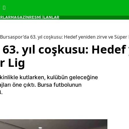
RLAR
MAGAZİN
RESMİ İLANLAR
Bursaspor’da 63. yıl coşkusu: Hedef yeniden zirve ve Süper 
 63. yıl coşkusu: Hedef
r Lig
kinlikle kutlarken, kulübün geleceğine
jları öne çıktı. Bursa futbolunun
3.