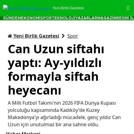
Yeni Birlik Gazetesi
GÜNDEM
EKONOMİ
SPOR
TEKNOLOJİ
YAZARLAR
MAGAZİN
RESMİ İ
Yeni Birlik Gazetesi
Spor
Can Uzun siftahı
yaptı: Ay-yıldızlı
formayla siftah
heyecanı
A Milli Futbol Takımı'nın 2026 FIFA Dünya Kupası
yolculuğu kapsamında Kadıköy'de Kuzey
Makedonya'yı ağırladığı mücadele, genç yıldız Can
Uzun için unutulmaz bir ana sahne oldu.
Haber Merkezi