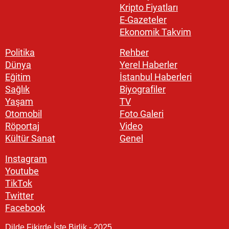
Kripto Fiyatları
E-Gazeteler
Ekonomik Takvim
Politika
Rehber
Dünya
Yerel Haberler
Eğitim
İstanbul Haberleri
Sağlık
Biyografiler
Yaşam
TV
Otomobil
Foto Galeri
Röportaj
Video
Kültür Sanat
Genel
Instagram
Youtube
TikTok
Twitter
Facebook
Dilde Fikirde İşte Birlik - 2025