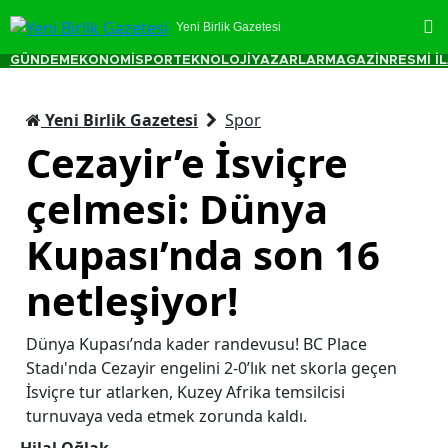
Yeni Birlik Gazetesi
GÜNDEM
EKONOMİ
SPOR
TEKNOLOJİ
YAZARLAR
MAGAZİN
RESMİ İ
Yeni Birlik Gazetesi
Spor
Cezayir’e İsviçre
çelmesi: Dünya
Kupası’nda son 16
netleşiyor!
Dünya Kupası’nda kader randevusu! BC Place
Stadı'nda Cezayir engelini 2-0’lık net skorla geçen
İsviçre tur atlarken, Kuzey Afrika temsilcisi
turnuvaya veda etmek zorunda kaldı.
Hilal Oğlak