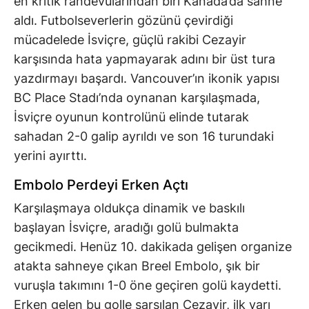
en kritik randevularından biri Kanada’da sahne
aldı. Futbolseverlerin gözünü çevirdiği
mücadelede İsviçre, güçlü rakibi Cezayir
karşısında hata yapmayarak adını bir üst tura
yazdırmayı başardı. Vancouver’ın ikonik yapısı
BC Place Stadı’nda oynanan karşılaşmada,
İsviçre oyunun kontrolünü elinde tutarak
sahadan 2-0 galip ayrıldı ve son 16 turundaki
yerini ayırttı.
Embolo Perdeyi Erken Açtı
Karşılaşmaya oldukça dinamik ve baskılı
başlayan İsviçre, aradığı golü bulmakta
gecikmedi. Henüz 10. dakikada gelişen organize
atakta sahneye çıkan Breel Embolo, şık bir
vuruşla takımını 1-0 öne geçiren golü kaydetti.
Erken gelen bu golle sarsılan Cezayir, ilk yarı