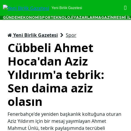
Yeni Birlik Gazetesi
GÜNDEM
EKONOMİ
SPOR
TEKNOLOJİ
YAZARLAR
MAGAZİN
RESMİ İ
Yeni Birlik Gazetesi
Spor
Cübbeli Ahmet
Hoca'dan Aziz
Yıldırım'a tebrik:
Sen daima aziz
olasın
Fenerbahçe'de yeniden başkanlık koltuğuna oturan
Aziz Yıldırım için bir mesaj yayımlayan Ahmet
Mahmut Ünlü, tebrik paylaşımında tecrübeli