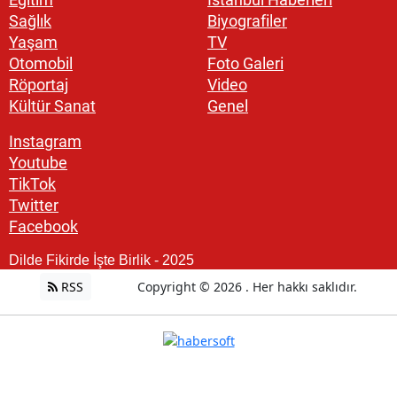
Sağlık
Biyografiler
Yaşam
TV
Otomobil
Foto Galeri
Röportaj
Video
Kültür Sanat
Genel
Instagram
Youtube
TikTok
Twitter
Facebook
Dilde Fikirde İşte Birlik - 2025
RSS
Copyright © 2026 . Her hakkı saklıdır.