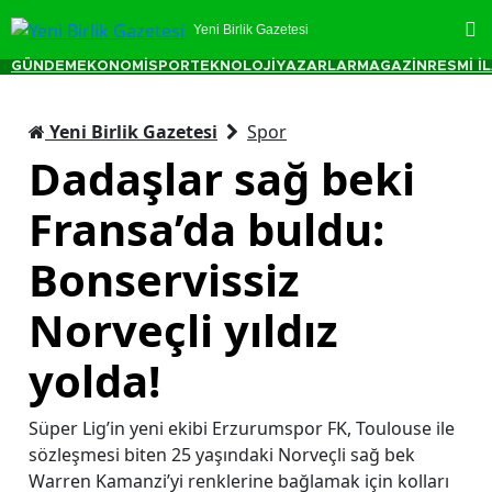
Yeni Birlik Gazetesi
GÜNDEM
EKONOMİ
SPOR
TEKNOLOJİ
YAZARLAR
MAGAZİN
RESMİ İ
Yeni Birlik Gazetesi
Spor
Dadaşlar sağ beki
Fransa’da buldu:
Bonservissiz
Norveçli yıldız
yolda!
Süper Lig’in yeni ekibi Erzurumspor FK, Toulouse ile
sözleşmesi biten 25 yaşındaki Norveçli sağ bek
Warren Kamanzi’yi renklerine bağlamak için kolları