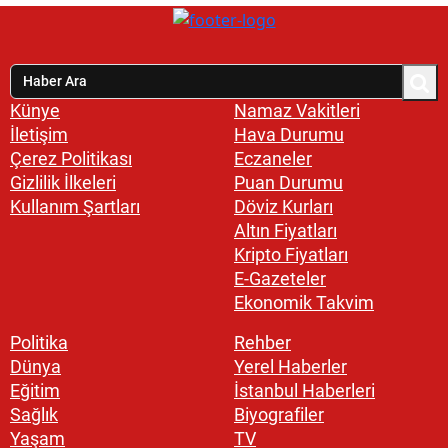
Künye
Namaz Vakitleri
İletişim
Hava Durumu
Çerez Politikası
Eczaneler
Gizlilik İlkeleri
Puan Durumu
Kullanım Şartları
Döviz Kurları
Altın Fiyatları
Kripto Fiyatları
E-Gazeteler
Ekonomik Takvim
Politika
Rehber
Dünya
Yerel Haberler
Eğitim
İstanbul Haberleri
Sağlık
Biyografiler
Yaşam
TV