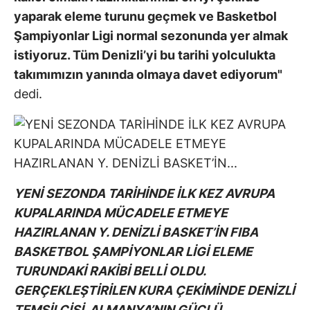
yaparak eleme turunu geçmek ve Basketbol
Şampiyonlar Ligi normal sezonunda yer almak
istiyoruz. Tüm Denizli’yi bu tarihi yolculukta
takımımızın yanında olmaya davet ediyorum"
dedi.
YENİ SEZONDA TARİHİNDE İLK KEZ AVRUPA
KUPALARINDA MÜCADELE ETMEYE
HAZIRLANAN Y. DENİZLİ BASKET’İN FIBA
BASKETBOL ŞAMPİYONLAR LİGİ ELEME
TURUNDAKİ RAKİBİ BELLİ OLDU.
GERÇEKLEŞTİRİLEN KURA ÇEKİMİNDE DENİZLİ
TEMSİLCİSİ, ALMANYA’NIN GÜÇLÜ