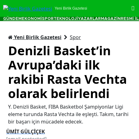
Yeni Birlik Gazetesi
GÜNDEM
EKONOMİ
SPOR
TEKNOLOJİ
YAZARLAR
MAGAZİN
RESMİ İ
Yeni Birlik Gazetesi
Spor
Denizli Basket’in
Avrupa’daki ilk
rakibi Rasta Vechta
olarak belirlendi
Y. Denizli Basket, FIBA Basketbol Şampiyonlar Ligi
eleme turunda Rasta Vechta ile eşleşti. Takım, tarihi
bir başarı için mücadele edecek.
ÜMİT GÜLÇİÇEK
[email protected]