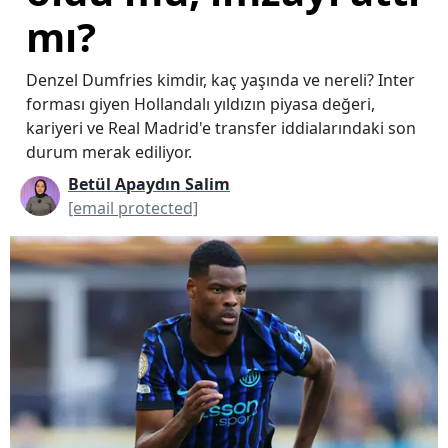
mı?
Denzel Dumfries kimdir, kaç yaşında ve nereli? Inter
forması giyen Hollandalı yıldızın piyasa değeri,
kariyeri ve Real Madrid'e transfer iddialarındaki son
durum merak ediliyor.
Betül Apaydın Salim
[email protected]