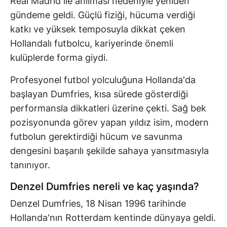
Real Madrid ile anılması nedeniyle yeniden
gündeme geldi. Güçlü fiziği, hücuma verdiği
katkı ve yüksek temposuyla dikkat çeken
Hollandalı futbolcu, kariyerinde önemli
kulüplerde forma giydi.
Profesyonel futbol yolculuğuna Hollanda'da
başlayan Dumfries, kısa sürede gösterdiği
performansla dikkatleri üzerine çekti. Sağ bek
pozisyonunda görev yapan yıldız isim, modern
futbolun gerektirdiği hücum ve savunma
dengesini başarılı şekilde sahaya yansıtmasıyla
tanınıyor.
Denzel Dumfries nereli ve kaç yaşında?
Denzel Dumfries, 18 Nisan 1996 tarihinde
Hollanda'nın Rotterdam kentinde dünyaya geldi.