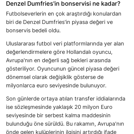
Denzel Dumfries'in bonservisi ne kadar?
Futbolseverlerin en çok araştırdığı konulardan
biri de Denzel Dumfries'in piyasa değeri ve
bonservis bedeli oldu.
Uluslararası futbol veri platformlarında yer alan
değerlendirmelere göre Hollandalı oyuncu,
Avrupa'nın en değerli sağ bekleri arasında
gösteriliyor. Oyuncunun güncel piyasa değeri
dönemsel olarak değişiklik gösterse de
milyonlarca euro seviyesinde bulunuyor.
Son günlerde ortaya atılan transfer iddialarında
ise sözleşmesinde yaklaşık 20 milyon Euro
seviyesinde bir serbest kalma maddesinin
bulunduğu öne sürüldü. Bu rakamın, Avrupa'nın
önde gelen kulüplerinin ilgisini artırdığı ifade