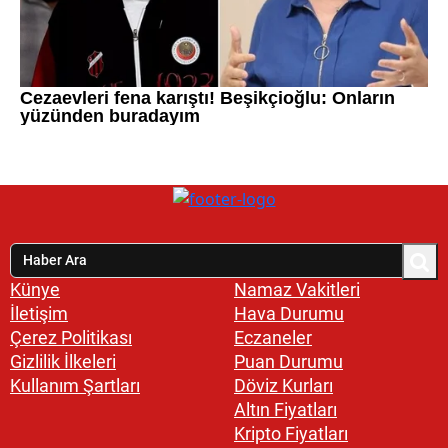
Künye
Namaz Vakitleri
İletişim
Hava Durumu
Çerez Politikası
Eczaneler
Gizlilik İlkeleri
Puan Durumu
Kullanım Şartları
Döviz Kurları
Altın Fiyatları
Kripto Fiyatları