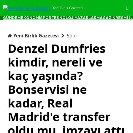
Yeni Birlik Gazetesi
GÜNDEM
EKONOMİ
SPOR
TEKNOLOJİ
YAZARLAR
MAGAZİN
RESMİ İ
Yeni Birlik Gazetesi
Spor
Denzel Dumfries
kimdir, nereli ve
kaç yaşında?
Bonservisi ne
kadar, Real
Madrid'e transfer
oldu mu, imzayı attı