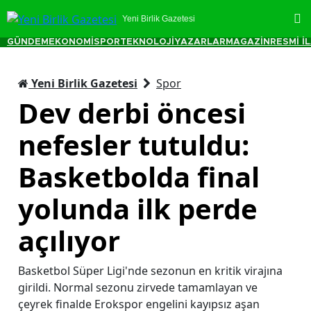
Yeni Birlik Gazetesi
GÜNDEM
EKONOMİ
SPOR
TEKNOLOJİ
YAZARLAR
MAGAZİN
RESMİ İ
Yeni Birlik Gazetesi
Spor
Dev derbi öncesi
nefesler tutuldu:
Basketbolda final
yolunda ilk perde
açılıyor
Basketbol Süper Ligi'nde sezonun en kritik virajına
girildi. Normal sezonu zirvede tamamlayan ve
çeyrek finalde Erokspor engelini kayıpsız aşan