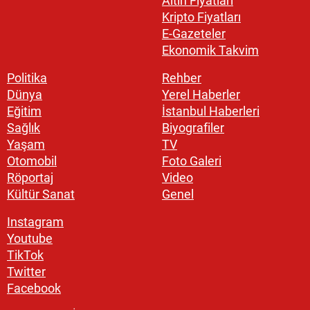
Altın Fiyatları
Kripto Fiyatları
E-Gazeteler
Ekonomik Takvim
Politika
Rehber
Dünya
Yerel Haberler
Eğitim
İstanbul Haberleri
Sağlık
Biyografiler
Yaşam
TV
Otomobil
Foto Galeri
Röportaj
Video
Kültür Sanat
Genel
Instagram
Youtube
TikTok
Twitter
Facebook