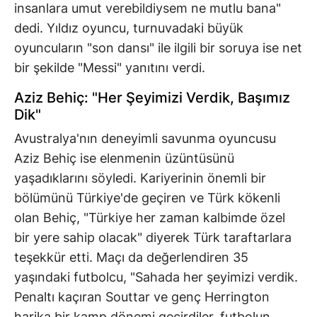
insanlara umut verebildiysem ne mutlu bana"
dedi. Yıldız oyuncu, turnuvadaki büyük
oyuncuların "son dansı" ile ilgili bir soruya ise net
bir şekilde "Messi" yanıtını verdi.
Aziz Behiç: "Her Şeyimizi Verdik, Başımız
Dik"
Avustralya'nın deneyimli savunma oyuncusu
Aziz Behiç ise elenmenin üzüntüsünü
yaşadıklarını söyledi. Kariyerinin önemli bir
bölümünü Türkiye'de geçiren ve Türk kökenli
olan Behiç, "Türkiye her zaman kalbimde özel
bir yere sahip olacak" diyerek Türk taraftarlara
teşekkür etti. Maçı da değerlendiren 35
yaşındaki futbolcu, "Sahada her şeyimizi verdik.
Penaltı kaçıran Souttar ve genç Herrington
harika bir kamp dönemi geçirdiler, futbolun