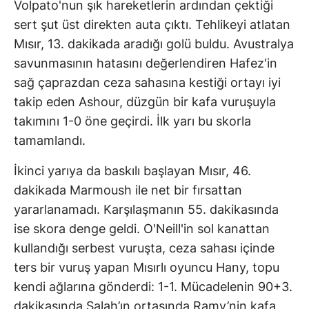
Volpato'nun şık hareketlerin ardından çektiği
sert şut üst direkten auta çıktı. Tehlikeyi atlatan
Mısır, 13. dakikada aradığı golü buldu. Avustralya
savunmasının hatasını değerlendiren Hafez'in
sağ çaprazdan ceza sahasına kestiği ortayı iyi
takip eden Ashour, düzgün bir kafa vuruşuyla
takımını 1-0 öne geçirdi. İlk yarı bu skorla
tamamlandı.
İkinci yarıya da baskılı başlayan Mısır, 46.
dakikada Marmoush ile net bir fırsattan
yararlanamadı. Karşılaşmanın 55. dakikasında
ise skora denge geldi. O'Neill'in sol kanattan
kullandığı serbest vuruşta, ceza sahası içinde
ters bir vuruş yapan Mısırlı oyuncu Hany, topu
kendi ağlarına gönderdi: 1-1. Mücadelenin 90+3.
dakikasında Salah’ın ortasında Ramy’nin kafa