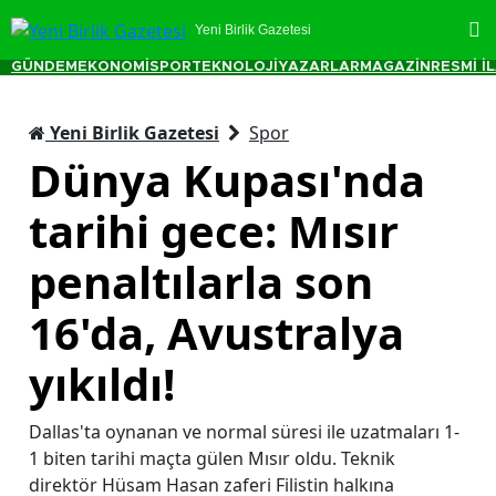
Yeni Birlik Gazetesi
GÜNDEM
EKONOMİ
SPOR
TEKNOLOJİ
YAZARLAR
MAGAZİN
RESMİ İ
Yeni Birlik Gazetesi
Spor
Dünya Kupası'nda
tarihi gece: Mısır
penaltılarla son
16'da, Avustralya
yıkıldı!
Dallas'ta oynanan ve normal süresi ile uzatmaları 1-
1 biten tarihi maçta gülen Mısır oldu. Teknik
direktör Hüsam Hasan zaferi Filistin halkına