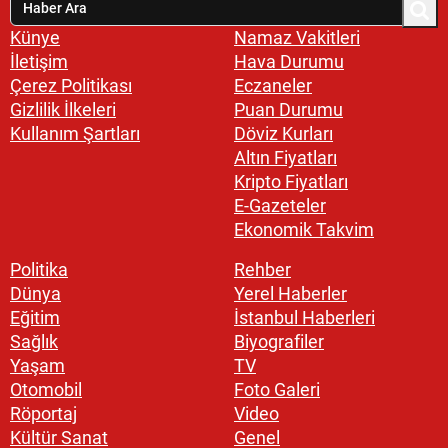
Künye
Namaz Vakitleri
İletişim
Hava Durumu
Çerez Politikası
Eczaneler
Gizlilik İlkeleri
Puan Durumu
Kullanım Şartları
Döviz Kurları
Altın Fiyatları
Kripto Fiyatları
E-Gazeteler
Ekonomik Takvim
Politika
Rehber
Dünya
Yerel Haberler
Eğitim
İstanbul Haberleri
Sağlık
Biyografiler
Yaşam
TV
Otomobil
Foto Galeri
Röportaj
Video
Kültür Sanat
Genel