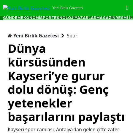
Yeni Birlik Gazetesi
GÜNDEM
EKONOMİ
SPOR
TEKNOLOJİ
YAZARLAR
MAGAZİN
RESMİ İ
Yeni Birlik Gazetesi
Spor
Dünya
kürsüsünden
Kayseri’ye gurur
dolu dönüş: Genç
yetenekler
başarılarını paylaştı
Kayseri spor camiası, Antalya’dan gelen çifte zafer