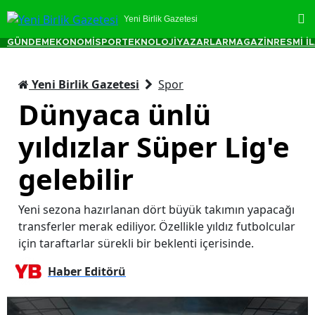
Yeni Birlik Gazetesi
GÜNDEM
EKONOMİ
SPOR
TEKNOLOJİ
YAZARLAR
MAGAZİN
RESMİ İ
Yeni Birlik Gazetesi
Spor
Dünyaca ünlü
yıldızlar Süper Lig'e
gelebilir
Yeni sezona hazırlanan dört büyük takımın yapacağı
transferler merak ediliyor. Özellikle yıldız futbolcular
için taraftarlar sürekli bir beklenti içerisinde.
Haber Editörü