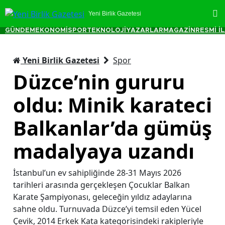
Yeni Birlik Gazetesi
GÜNDEM
EKONOMİ
SPOR
TEKNOLOJİ
YAZARLAR
MAGAZİN
RESMİ İ
Yeni Birlik Gazetesi
Spor
Düzce’nin gururu
oldu: Minik karateci
Balkanlar’da gümüş
madalyaya uzandı
İstanbul’un ev sahipliğinde 28-31 Mayıs 2026
tarihleri arasında gerçekleşen Çocuklar Balkan
Karate Şampiyonası, geleceğin yıldız adaylarına
sahne oldu. Turnuvada Düzce’yi temsil eden Yücel
Çevik, 2014 Erkek Kata kategorisindeki rakipleriyle