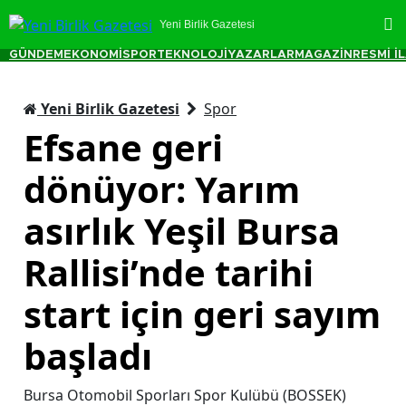
Yeni Birlik Gazetesi
GÜNDEM
EKONOMİ
SPOR
TEKNOLOJİ
YAZARLAR
MAGAZİN
RESMİ İ
Yeni Birlik Gazetesi
Spor
Efsane geri
dönüyor: Yarım
asırlık Yeşil Bursa
Rallisi’nde tarihi
start için geri sayım
başladı
Bursa Otomobil Sporları Spor Kulübü (BOSSEK)