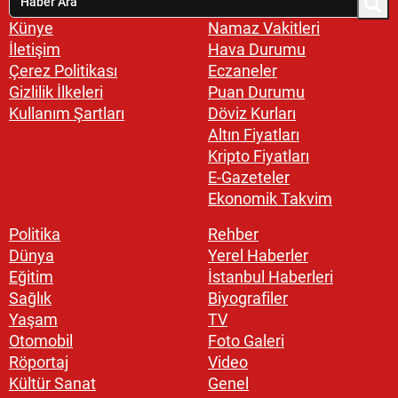
Künye
Namaz Vakitleri
İletişim
Hava Durumu
Çerez Politikası
Eczaneler
Gizlilik İlkeleri
Puan Durumu
Kullanım Şartları
Döviz Kurları
Altın Fiyatları
Kripto Fiyatları
E-Gazeteler
Ekonomik Takvim
Politika
Rehber
Dünya
Yerel Haberler
Eğitim
İstanbul Haberleri
Sağlık
Biyografiler
Yaşam
TV
Otomobil
Foto Galeri
Röportaj
Video
Kültür Sanat
Genel